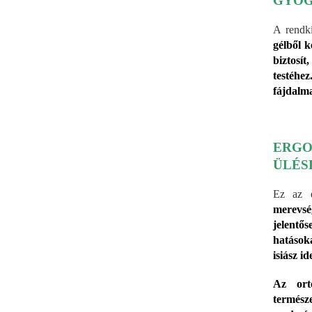
GYÓG
E
A rendkí
gélből 
biztosít
S
testéhe
fájdalma
ERG
ÜLÉS
Ez az 
merevsé
jelentős
hatásoka
isiász i
Az orto
termész