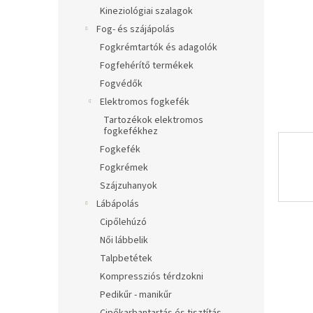
l
Kineziológiai szalagok
Fog- és szájápolás
Fogkrémtartók és adagolók
Fogfehérítő termékek
Fogvédők
Elektromos fogkefék
Tartozékok elektromos
fogkefékhez
Fogkefék
Fogkrémek
Szájzuhanyok
Lábápolás
Cipőlehúzó
Női lábbelik
Talpbetétek
Kompressziós térdzokni
Pedikűr - manikűr