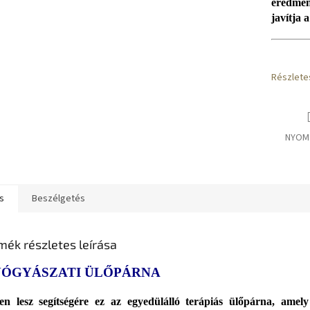
eredmén
javítja 
Részlete
NYOM
s
Beszélgetés
mék részletes leírása
ÓGYÁSZATI ÜLŐPÁRNA
n lesz segítségére ez az egyedülálló terápiás ülőpárna, amely