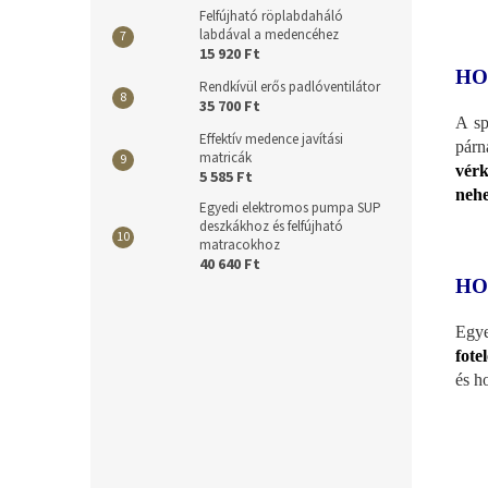
Felfújható röplabdaháló
labdával a medencéhez
15 920 Ft
HO
Rendkívül erős padlóventilátor
35 700 Ft
A sp
Effektív medence javítási
párn
matricák
vérk
5 585 Ft
nehe
Egyedi elektromos pumpa SUP
deszkákhoz és felfújható
matracokhoz
40 640 Ft
HO
Egye
fote
és h