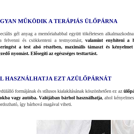
GYAN MŰKÖDIK A TERÁPIÁS ÜLŐPÁRNA
eciális gél anyag a memóriahabbal együtt tökéletesen alkalmazkodna
a felvenni és csökkenteni a testnyomást,
valamint enyhíteni a h
eringést a test alsó részében, maximális támaszt és kényelmet
zedő nyomást. Elősegíti az egészséges testtartást.
L HASZNÁLHATJA EZT AZÜLŐPÁRNÁT
dülálló formájának és stílusos kialakításának köszönhetően ez az
ülőpá
lokba vagy autóba. Valójában bárhol használhatja
,
ahol kényelmese
ordozható, így bárhová magával viheti.