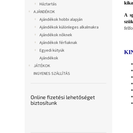
kika
Háztartás
AJÁNDÉKOK
A s
Ajándékok hobbi alapján
szük
Ajándékok különleges alkalmakra
felf
Ajándékok nőknek
Ajándékok férfiaknak
Egyedi kütyük
KI
Ajándékok
JÁTÉKOK
INGYENES SZÁLLÍTÁS
Online fizetési lehetőséget
biztosítunk