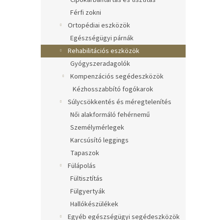
Cipőkarbantartás és tisztítás
Férfi zokni
Ortopédiai eszközök
Egészségügyi párnák
Rehabilitációs eszközök
Gyógyszeradagolók
Kompenzációs segédeszközök
Kézhosszabbító fogókarok
Súlycsökkentés és méregtelenítés
Női alakformáló fehérnemű
Személymérlegek
Karcsúsító leggings
Tapaszok
Fülápolás
Fültisztítás
Fülgyertyák
Hallókészülékek
Egyéb egészségügyi segédeszközök