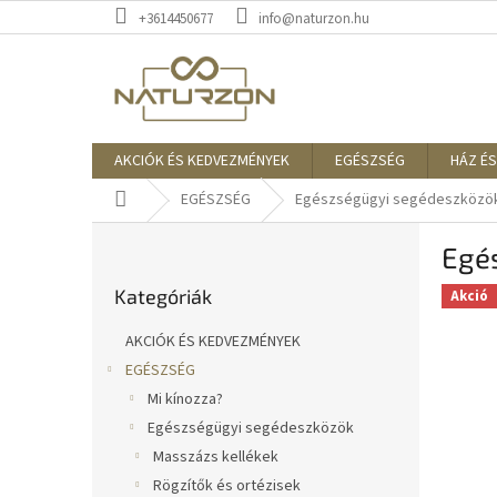
Ugrás
+3614450677
info@naturzon.hu
a
fő
tartalomhoz
AKCIÓK ÉS KEDVEZMÉNYEK
EGÉSZSÉG
HÁZ ÉS
Kezdőlap
EGÉSZSÉG
Egészségügyi segédeszközö
O
Egé
l
Kategóriák
d
Kategóriák
átugrása
Akció
a
l
AKCIÓK ÉS KEDVEZMÉNYEK
s
EGÉSZSÉG
ó
Mi kínozza?
p
a
Egészségügyi segédeszközök
n
Masszázs kellékek
e
Rögzítők és ortézisek