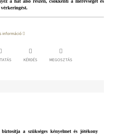
yez a hát alsó részén, csökkenti a merevséget és
a vérkeringést.
s információ
TATÁS
KÉRDÉS
MEGOSZTÁS
 biztosítja a szükséges kényelmet és jótékony