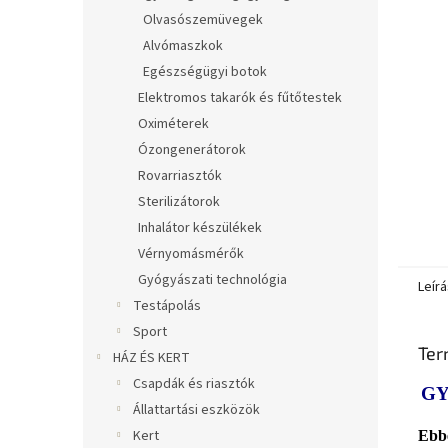
Olvasószemüvegek
Alvómaszkok
Egészségügyi botok
Elektromos takarók és fűtőtestek
Oximéterek
Ózongenerátorok
Rovarriasztók
Sterilizátorok
Inhalátor készülékek
Vérnyomásmérők
Gyógyászati technológia
Leírá
Testápolás
Sport
Ter
HÁZ ÉS KERT
Csapdák és riasztók
GY
Állattartási eszközök
Kert
Ebbe