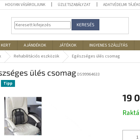
HOGYAN VÁSÁROLJUNK
ÜZLETSZABÁLYZAT
ADATVÉDELMI TÁJÉ
KERESÉS
 KERT
AJÁNDÉKOK
JÁTÉKOK
INGYENES SZÁLLÍTÁS
k
Rehabilitációs eszközök
Egészséges ülés csomag
szséges ülés csomag
DS99964633
Tipp
19 
Egységár
Rakt