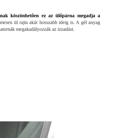
atnak köszönhetően ez az ülőpárna megadja a
esen ül rajta akár hosszabb ideig is. A gél anyag
csatornák megakadályozzák az izzadást.