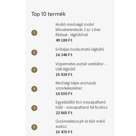
Top 10 termék
Kiváló minőségű mobil
klímaberendezés 2 az 1-ben
fűtéssel - léghűtővel
49 180 Ft
Erőteljes hordozható léghűtő
16 240 Ft
Vízpermetes asztali ventilátor -
USB léghűtő
15 920 Ft
Minőségi teljes arcmaszk
sznorkelezéshez
10 530 Ft
Egyedülálló foci visszapattanó
háló - visszapattanó fal focihoz
22 665 Ft
Úszómedence ph és klór mérő
eszköz
15 475 Ft