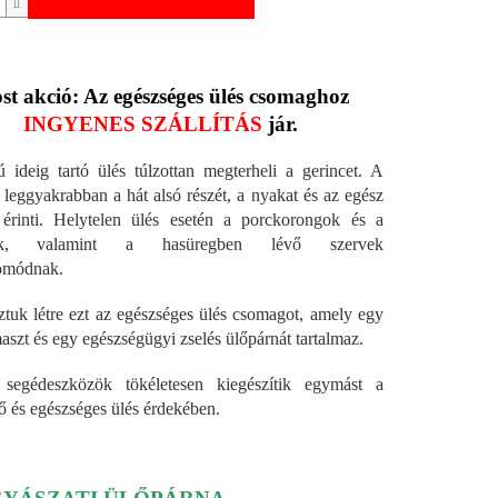
st akció: Az egészséges ülés csomaghoz
INGYENES SZÁLLÍTÁS
jár.
 ideig tartó ülés túlzottan megterheli a gerincet. A
 leggyakrabban a hát alsó részét, a nyakat és az egész
 érinti. Helytelen ülés esetén a porckorongok és a
yák, valamint a hasüregben lévő szervek
omódnak.
ztuk létre ezt az egészséges ülés csomagot, amely egy
aszt és egy egészségügyi zselés ülőpárnát tartalmaz.
segédeszközök tökéletesen kiegészítik egymást a
ő és egészséges ülés érdekében.