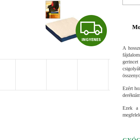
I
Mo
INGYENES
N
A hosszú
fájdalom
gerincet
G
csigol
összeny
Y
Ezért ho
deréktám
E
Ezek a 
megfelel
N