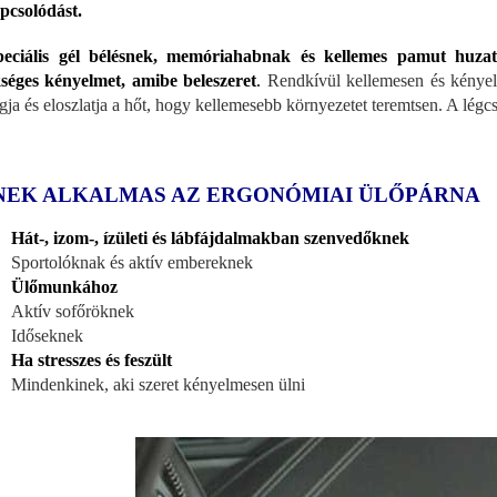
pcsolódást.
peciális gél bélésnek, memóriahabnak és kellemes pamut huz
séges kényelmet, amibe beleszeret
.
Rendkívül kellemesen és kényelm
ogja és eloszlatja a hőt, hogy kellemesebb környezetet teremtsen. A lég
NEK ALKALMAS AZ ERGONÓMIAI ÜLŐPÁRNA
Hát-, izom-, ízületi és lábfájdalmakban szenvedőknek
Sportolóknak és aktív embereknek
Ülőmunkához
Aktív sofőröknek
Időseknek
Ha stresszes és feszült
Mindenkinek, aki szeret kényelmesen ülni