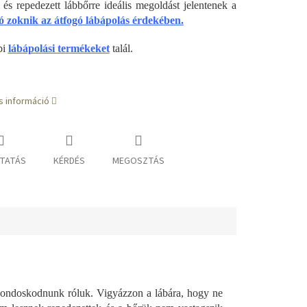
 és repedezett lábbőrre ideális megoldást jelentenek a
ó zoknik az átfogó lábápolás érdekében.
bi
lábápolási termékeket
talál.
s információ
TATÁS
KÉRDÉS
MEGOSZTÁS
gondoskodnunk róluk. Vigyázzon a lábára, hogy ne