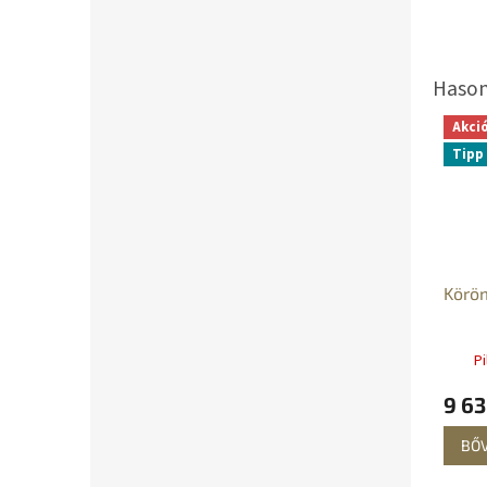
Akci
Tipp
Körö
Pi
9 63
BŐ