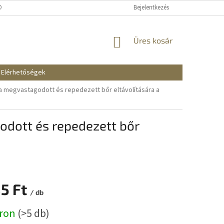
KOZTATÓ
SZÁLLÍTÁSI ÉS FIZETÉSI MÓDOK
Bejelentkezés
REKLAMÁCIÓK ÉS VISSZAKÜ
KOSÁR
Üres kosár
Elérhetőségek
 a megvastagodott és repedezett bőr eltávolítására a
odott és repedezett bőr
85 Ft
/ db
:
áron
(>5 db)