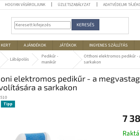
HOGYAN VÁSÁROLJUNK
ÜZLETSZABÁLYZAT
ADATVÉDELMI TÁJÉ
KERESÉS
 KERT
AJÁNDÉKOK
JÁTÉKOK
INGYENES SZÁLLÍTÁS
Pedikűr -
Otthoni elektromos pedikűr -
Lábápolás
manikűr
sarkakon
oni elektromos pedikűr - a megvastag
volítására a sarkakon
1510
Tipp
7 3
Egységár
Rakt