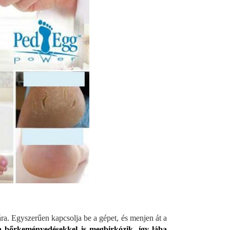
ára. Egyszerűen kapcsolja be a gépet, és menjen át a
 bőrkeményedésekkel is megbirkózik, így lába