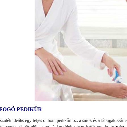
FOGÓ PEDIKŰR
szülék ideális egy teljes otthoni pedikűrhöz, a sarok és a lábujjak szám
eményedett bőrfelületeken. A készülék olyan hatékony, hogy
még a