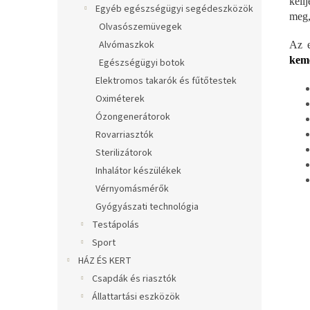
kell
Egyéb egészségügyi segédeszközök
meg,
Olvasószemüvegek
Alvómaszkok
Az e
kemé
Egészségügyi botok
Elektromos takarók és fűtőtestek
Oximéterek
Ózongenerátorok
Rovarriasztók
Sterilizátorok
Inhalátor készülékek
Vérnyomásmérők
Gyógyászati technológia
Testápolás
Sport
HÁZ ÉS KERT
Csapdák és riasztók
Állattartási eszközök