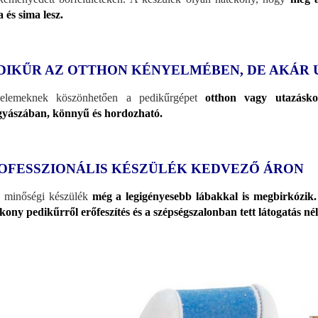
 és sima lesz.
DIKŰR AZ OTTHON KÉNYELMÉBEN, DE AKÁR 
elemeknek köszönhetően a pedikűrgépet
otthon vagy utazásko
gyászában, könnyű és hordozható.
OFESSZIONÁLIS KÉSZÜLÉK KEDVEZŐ ÁRON
 minőségi készülék
még a legigényesebb lábakkal is megbirkózik. 
kony pedikűrről erőfeszítés és a szépségszalonban tett látogatás nél