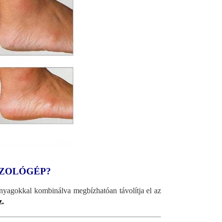
SZOLÓGÉP?
anyagokkal kombinálva megbízhatóan távolítja el az
z.