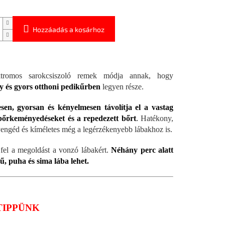
Hozzáadás a kosárhoz
tromos sarokcsiszoló remek módja annak, hogy
y és gyors otthoni pedikűrben
legyen része.
sen, gyorsan és kényelmesen távolítja el a vastag
 bőrkeményedéseket és a repedezett bőrt
.
Hatékony,
engéd és kíméletes még a legérzékenyebb lábakhoz is.
fel a megoldást a vonzó lábakért.
Néhány perc alatt
, puha és sima lába lehet.
TIPPÜNK