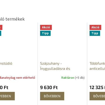
ó
Akció
Akció
Tipp
Tipp
mstúdió
Szájzuhany -
Többfunk
Ínygyulladásra és
anticellu
fájdalomra,
gép
llanatnyilag nem elérhető
Raktáron
(>5 db)
parodontitiszre
Ínygyulladás és
0 Ft
9 630 Ft
12 325 
parodontális betegség
esetén
VEBBEN
BŐVEBBEN
BŐVEB