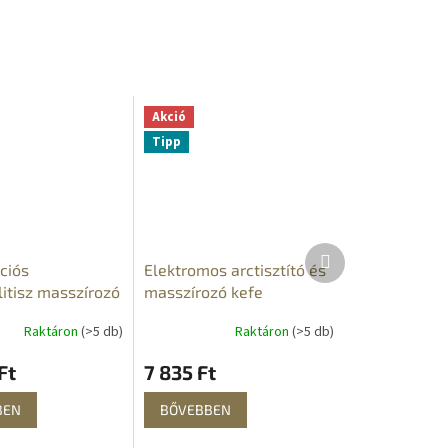
Akció
Tipp
Következő
ciós
Elektromos arctisztító és
termék
litisz masszírozó
masszírozó kefe
Raktáron
(>5 db)
Raktáron
(>5 db)
Ft
7 835 Ft
BEN
BŐVEBBEN