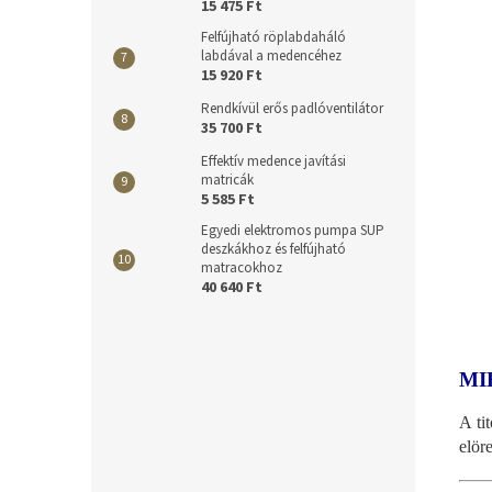
15 475 Ft
Felfújható röplabdaháló
labdával a medencéhez
15 920 Ft
Rendkívül erős padlóventilátor
35 700 Ft
Effektív medence javítási
matricák
5 585 Ft
Egyedi elektromos pumpa SUP
deszkákhoz és felfújható
matracokhoz
40 640 Ft
MI
A ti
elör