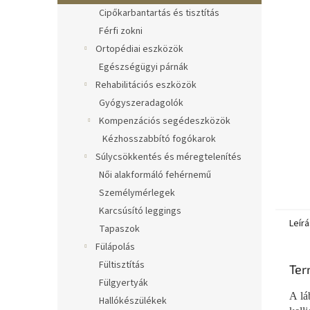
Cipőkarbantartás és tisztítás
Férfi zokni
Ortopédiai eszközök
Egészségügyi párnák
Rehabilitációs eszközök
Gyógyszeradagolók
Kompenzációs segédeszközök
Kézhosszabbító fogókarok
Súlycsökkentés és méregtelenítés
Női alakformáló fehérnemű
Személymérlegek
Karcsúsító leggings
Leírá
Tapaszok
Fülápolás
Fültisztítás
Ter
Fülgyertyák
A lá
Hallókészülékek