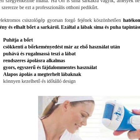
jen szégyenkeznie miatta. Ha Ön is sima sarkakra vágyik, amelyek n
 szerezze be ezt a professzionális otthoni pedikűrt.
lektromos csiszológép gyorsan forgó fejének köszönhetően
hatékony
ny és elhalt bőrt a sarkáról. Ezáltal a lábak sima és puha tapintá
Puhítja a bőrt
csökkenti a bőrkeményedést már az első használat után
puhává és rugalmassá teszi a lábat
rendszeres ápolásra alkalmas
gyors, egyszerű és fájdalommentes használat
Alapos ápolás a megterhelt lábaknak
könnyen kezelhető és időtálló design