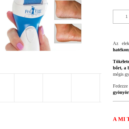
Az elek
hatékon
Tökélete
bőrt, a
mégis gy
Fedezze 
gyönyörű
A MI 