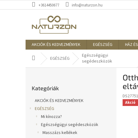
Ugrás
+3614450677
info@naturzon.hu
a
fő
tartalomhoz
AKCIÓK ÉS KEDVEZMÉNYEK
EGÉSZSÉG
HÁZ ÉS
Egészségügyi
Kezdőlap
EGÉSZSÉG
segédeszközök
O
Otth
l
Kategóriák
d
eltá
Kategóriák
átugrása
a
DS2775
l
AKCIÓK ÉS KEDVEZMÉNYEK
Akció
s
EGÉSZSÉG
ó
Mi kínozza?
p
a
Egészségügyi segédeszközök
n
Masszázs kellékek