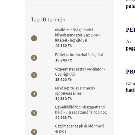
puha
Top 10 termék
PE
Kiváló minőségű mobil
klímaberendezés 2 az 1-ben
fűtéssel - léghűtővel
Az 
49 180 Ft
pog
Erőteljes hordozható léghűtő
16 240 Ft
Vízpermetes asztali ventilátor -
PR
USB léghűtő
15 920 Ft
Ez a
Minőségi teljes arcmaszk
haté
sznorkelezéshez
10 530 Ft
Egyedülálló foci visszapattanó
háló - visszapattanó fal focihoz
22 665 Ft
Úszómedence ph és klór mérő
eszköz