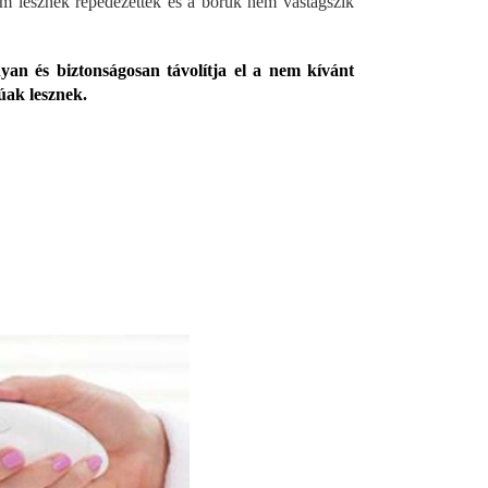
em lesznek repedezettek és a bőrük nem vastagszik
an és biztonságosan távolítja el a nem kívánt
súak lesznek.