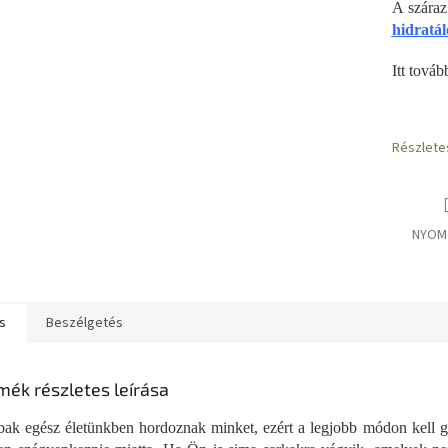
A száraz
hidratál
Itt továb
Részlete
NYOM
s
Beszélgetés
mék részletes leírása
bak egész életünkben hordoznak minket, ezért a legjobb módon kell 