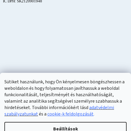
IČ DPH: SK2120901948
Sütiket használunk, hogy Ön kényelmesen böngészhessen a
weboldalon és hogy folyamatosan javíthassuk a weboldal
funkcionalitását, teljesítményét és használhatóságát,
valamint az analitika segítségével személyre szabhassuk a
hirdetéseket. További információkért lásd
adatvédelmi
szabályzatunkat
és a
cookie-k feldolgozását
.
Shoptet készítette
Beállítások