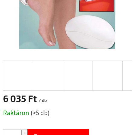
6 035 Ft
/ db
Egységár:
Raktáron
(>5 db)