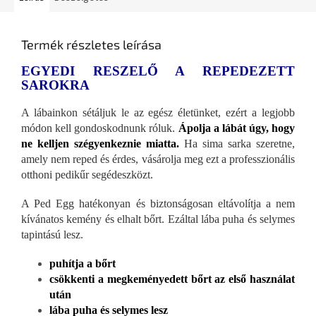
Termék részletes leírása
EGYEDI RESZELŐ A REPEDEZETT
SAROKRA
A lábainkon sétáljuk le az egész életünket, ezért a legjobb
módon kell gondoskodnunk róluk.
Ápolja a lábát úgy, hogy
ne kelljen szégyenkeznie miatta.
Ha sima sarka szeretne,
amely nem reped és érdes, vásárolja meg ezt a professzionális
otthoni pedikűr segédeszközt.
A Ped Egg hatékonyan és biztonságosan eltávolítja a nem
kívánatos kemény és elhalt bőrt. Ezáltal lába puha és selymes
tapintású lesz.
puhítja a bőrt
csökkenti a megkeményedett bőrt az első használat
után
lába puha és selymes lesz