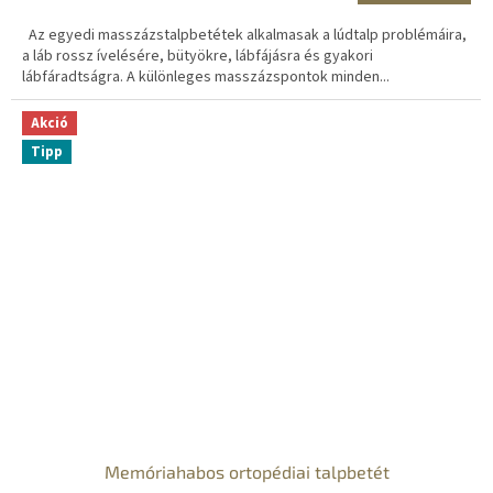
Az egyedi masszázstalpbetétek alkalmasak a lúdtalp problémáira,
a láb rossz ívelésére, bütyökre, lábfájásra és gyakori
lábfáradtságra. A különleges masszázspontok minden...
Akció
Tipp
Memóriahabos ortopédiai talpbetét