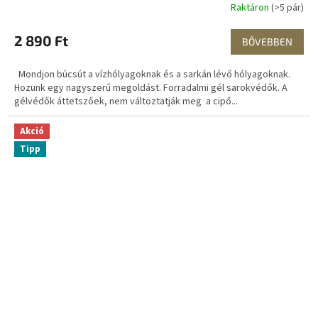
Raktáron
(>5 pár)
2 890 Ft
BŐVEBBEN
Mondjon búcsút a vízhólyagoknak és a sarkán lévő hólyagoknak.
Hozunk egy nagyszerű megoldást. Forradalmi gél sarokvédők. A
gélvédők áttetszőek, nem változtatják meg a cipő...
Akció
Tipp