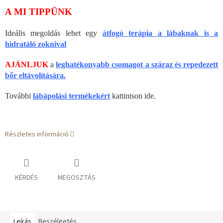
A MI TIPPÜNK
Ideális megoldás lehet egy
átfogó terápia a lábaknak is a
hidratáló zoknival
AJÁNLJUK
a
leghatékonyabb csomagot a száraz és repedezett
bőr eltávolítására.
További
lábápolási termékekért
kattintson ide.
Részletes információ
KÉRDÉS
MEGOSZTÁS
Leírás
Beszélgetés