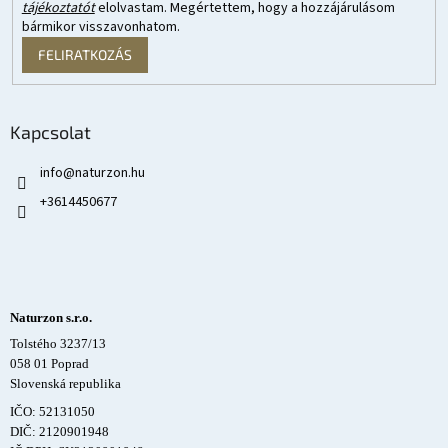
tájékoztatót
elolvastam. Megértettem, hogy a hozzájárulásom
bármikor visszavonhatom.
FELIRATKOZÁS
Kapcsolat
info
@
naturzon.hu
+3614450677
Naturzon s.r.o.
Tolstého 3237/13
058 01 Poprad
Slovenská republika
IČO: 52131050
DIČ: 2120901948