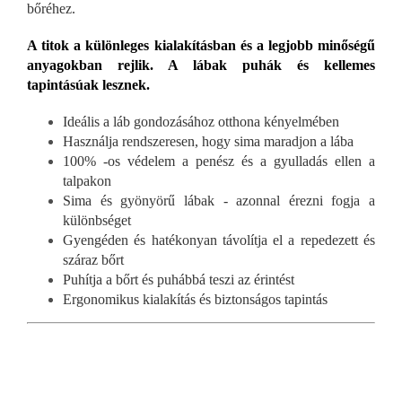
bőréhez.
A titok a különleges kialakításban és a legjobb minőségű
anyagokban rejlik. A lábak puhák és kellemes
tapintásúak lesznek.
Ideális a láb gondozásához otthona kényelmében
Használja rendszeresen, hogy sima maradjon a lába
100% -os védelem a penész és a gyulladás ellen a
talpakon
Sima és gyönyörű lábak - azonnal érezni fogja a
különbséget
Gyengéden és hatékonyan távolítja el a repedezett és
száraz bőrt
Puhítja a bőrt és puhábbá teszi az érintést
Ergonomikus kialakítás és biztonságos tapintás