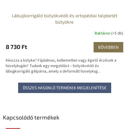
Lábujjkorrigáló bütyökvédő és ortopédiai talpbetét
bütyökre
Raktáron
(>5 db)
8 730 Ft
BŐVEBBEN
Kínozza a bütyke? Fájdalmas, kellemetlen vagy égető érzések a
hüvelykujján? Tudunk egy megoldást – bütyökvédő és
lábujjkorrigáló gélpárna, amely a deformált hüvelykujj...
ÖSSZES HASONLÓ TERMÉKEK MEGJELENÍTÉSE
Kapcsolódó termékek