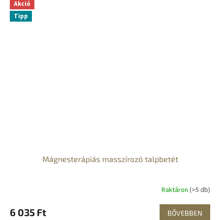
Akció
Tipp
Mágnesterápiás masszírozó talpbetét
Raktáron
(>5 db)
6 035 Ft
BŐVEBBEN