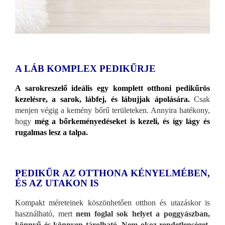
A LÁB KOMPLEX PEDIKŰRJE
A sarokreszelő ideális egy komplett otthoni pedikűrös
kezelésre, a sarok, lábfej, és lábujjak ápolására.
Csak
menjen végig a kemény bőrű területeken. Annyira hatékony,
hogy
még a bőrkeményedéseket is kezeli, és így lágy és
rugalmas lesz a talpa.
PEDIKŰR AZ OTTHONA KÉNYELMÉBEN,
ÉS AZ UTAKON IS
Kompakt méreteinek köszönhetően otthon és utazáskor is
használható, mert
nem foglal sok helyet a poggyászban,
könnyű és könnyen tárolható.
Nem okoz rendetlenséget,