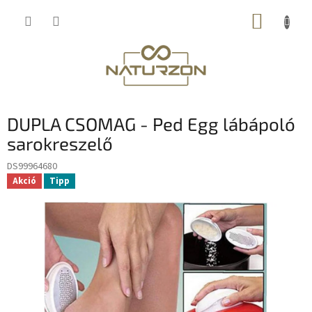
Ugrás
KOSÁR
a
fő
tartalomhoz
DUPLA CSOMAG - Ped Egg lábápoló
sarokreszelő
DS99964680
Akció
Tipp