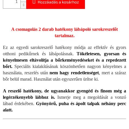
Hozzáadás a kosárhoz
A csomagolás 2 darab hatékony lábápoló sarokreszelőt
tartalmaz.
Ez az egyedi sarokreszelő hatékony módja az effektív és gyors
otthoni pedikűrnek és lábápolásnak.
Tökéletesen, gyorsan és
kényelmesen eltávolítja a bőrkeményedéseket és a repedezett
bőrt.
Speciális kialakításának köszönhetően nagyon kényelmes a
használata, reszelés után
nem hagy rendetlenséget
,
mert a száraz
bőr belül marad. Használat után egyszerűen ürítse ki.
A reszelő hatékony, de ugyanakkor gyengéd és finom még a
legérzékenyebb lábhoz is.
Ismerje meg a megoldását a vonzó
lábad érdekében.
Gyönyörű, puha és ápolt talpak néhány perc
alatt.