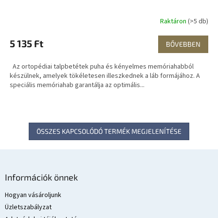
Raktáron
(>5 db)
5 135 Ft
BŐVEBBEN
Az ortopédiai talpbetétek puha és kényelmes memóriahabból
készülnek, amelyek tökéletesen illeszkednek a láb formájához. A
speciális memóriahab garantálja az optimális...
ÖSSZES KAPCSOLÓDÓ TERMÉK MEGJELENÍTÉSE
L
á
Információk önnek
b
l
Hogyan vásároljunk
é
Üzletszabályzat
c