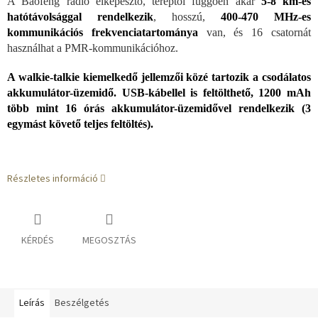
A Baofeng rádió elképesztő, tereptől függően akár
5-8 km-es
hatótávolsággal rendelkezik
, hosszú,
400-470 MHz-es
kommunikációs frekvenciatartománya
van, és 16 csatornát
használhat a PMR-kommunikációhoz.
A walkie-talkie kiemelkedő jellemzői közé tartozik a csodálatos
akkumulátor-üzemidő. USB-kábellel is feltölthető, 1200 mAh
több mint 16 órás akkumulátor-üzemidővel rendelkezik (3
egymást követő teljes feltöltés).
Részletes információ
KÉRDÉS
MEGOSZTÁS
Leírás
Beszélgetés