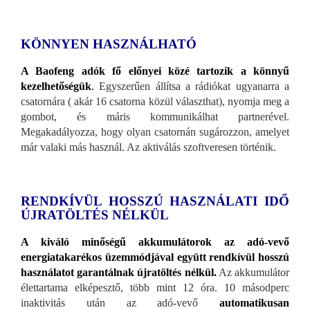
KÖNNYEN HASZNÁLHATÓ
A Baofeng adók fő előnyei közé tartozik a könnyű
kezelhetőségük
.
Egyszerűen állítsa a rádiókat ugyanarra a
csatornára ( akár 16 csatorna közül választhat), nyomja meg a
gombot, és máris kommunikálhat partnerével.
Megakadályozza, hogy olyan csatornán sugározzon, amelyet
már valaki más használ. Az aktiválás szoftveresen történik.
RENDKÍVÜL HOSSZÚ HASZNÁLATI IDŐ
ÚJRATÖLTÉS NÉLKÜL
A kiváló minőségű akkumulátorok az adó-vevő
energiatakarékos üzemmódjával együtt rendkívül hosszú
használatot garantálnak újratöltés nélkül.
Az akkumulátor
élettartama elképesztő, több mint 12 óra. 10 másodperc
inaktivitás után az adó-vevő
automatikusan