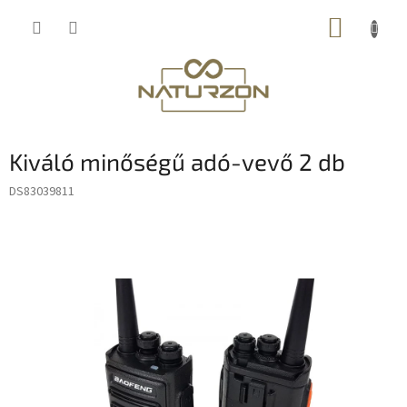
Ugrás
KOSÁR
a
fő
tartalomhoz
Kiváló minőségű adó-vevő 2 db
DS83039811