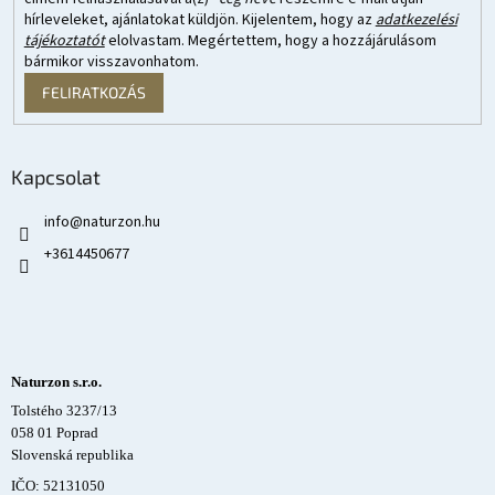
hírleveleket, ajánlatokat küldjön. Kijelentem, hogy az
adatkezelési
tájékoztatót
elolvastam. Megértettem, hogy a hozzájárulásom
bármikor visszavonhatom.
FELIRATKOZÁS
Kapcsolat
info
@
naturzon.hu
+3614450677
Naturzon s.r.o.
Tolstého 3237/13
058 01 Poprad
Slovenská republika
IČO: 52131050