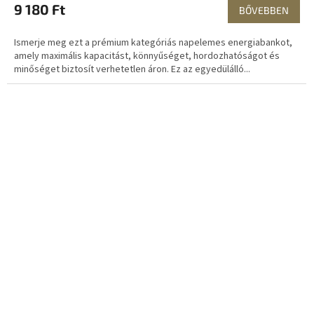
9 180 Ft
BŐVEBBEN
Ismerje meg ezt a prémium kategóriás napelemes energiabankot,
amely maximális kapacitást, könnyűséget, hordozhatóságot és
minőséget biztosít verhetetlen áron. Ez az egyedülálló...