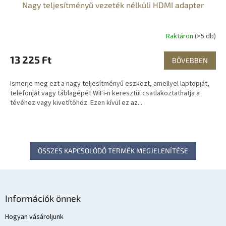
Nagy teljesítményű vezeték nélküli HDMI adapter
Raktáron
(>5 db)
13 225 Ft
BŐVEBBEN
Ismerje meg ezt a nagy teljesítményű eszközt, amellyel laptopját,
telefonját vagy táblagépét WiFi-n keresztül csatlakoztathatja a
tévéhez vagy kivetítőhöz. Ezen kívül ez az...
ÖSSZES KAPCSOLÓDÓ TERMÉK MEGJELENÍTÉSE
L
á
Információk önnek
b
l
Hogyan vásároljunk