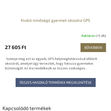
Kiváló minőségű gyermek okosóra GPS
Raktáron
(>5 db)
27 605 Ft
BŐVEBBEN
Ismerje meg ezt az egyedi, GPS-helymeghatározóval ellátott
okosórát, amelyet úgy terveztek, hogy fokozza gyermekei
biztonságát. Az óra rendelkezik az összes szükséges...
ÖSSZES HASONLÓ TERMÉKEK MEGJELENÍTÉSE
Kapcsolódó termékek