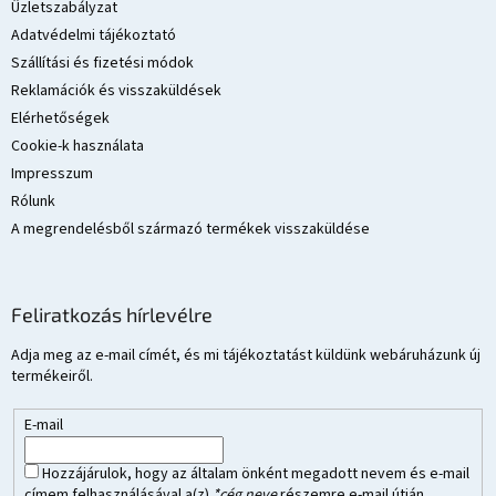
é
Üzletszabályzat
c
Adatvédelmi tájékoztató
Szállítási és fizetési módok
Reklamációk és visszaküldések
Elérhetőségek
Cookie-k használata
Impresszum
Rólunk
A megrendelésből származó termékek visszaküldése
Feliratkozás hírlevélre
Adja meg az e-mail címét, és mi tájékoztatást küldünk webáruházunk új
termékeiről.
E-mail
Hozzájárulok, hogy az általam önként megadott nevem és e-mail
címem felhasználásával a(z)
*cég neve
részemre e-mail útján