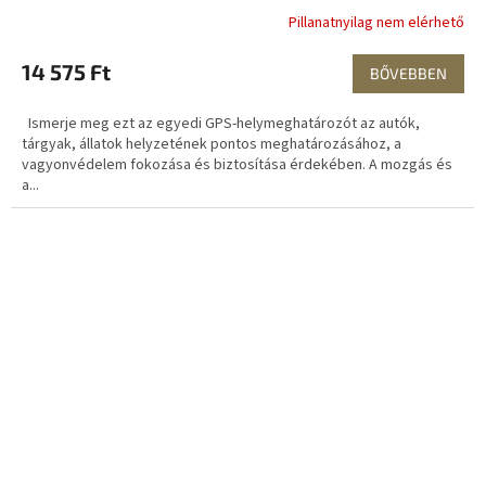
Pillanatnyilag nem elérhető
14 575 Ft
BŐVEBBEN
Ismerje meg ezt az egyedi GPS-helymeghatározót az autók,
tárgyak, állatok helyzetének pontos meghatározásához, a
vagyonvédelem fokozása és biztosítása érdekében. A mozgás és
a...