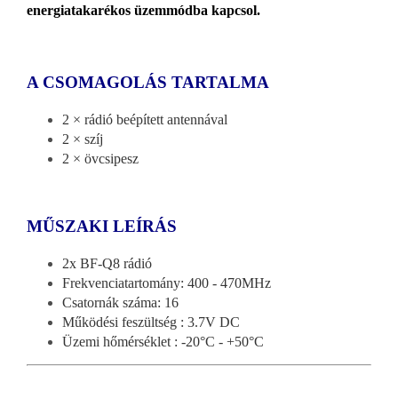
energiatakarékos üzemmódba kapcsol.
A CSOMAGOLÁS TARTALMA
2 × rádió beépített antennával
2 × szíj
2 × övcsipesz
MŰSZAKI LEÍRÁS
2x BF-Q8 rádió
Frekvenciatartomány: 400 - 470MHz
Csatornák száma: 16
Működési feszültség : 3.7V DC
Üzemi hőmérséklet : -20°C - +50°C