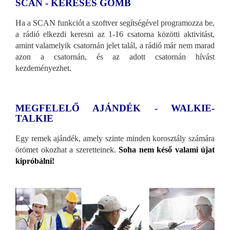
SCAN - KERESÉS GOMB
Ha a SCAN funkciót a szoftver segítségével programozza be,
a rádió elkezdi keresni az 1-16 csatorna közötti aktivitást,
amint valamelyik csatornán jelet talál, a rádió már nem marad
azon a csatornán, és az adott csatornán hívást
kezdeményezhet.
MEGFELELŐ AJÁNDÉK - WALKIE-
TALKIE
Egy remek ajándék, amely szinte minden korosztály számára
örömet okozhat a szeretteinek.
Soha nem késő valami újat
kipróbálni!