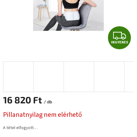
I
INGYENES
N
G
Y
E
N
16 820 Ft
/ db
E
Egységár:
Pillanatnyilag nem elérhető
S
A tétel elfogyott…