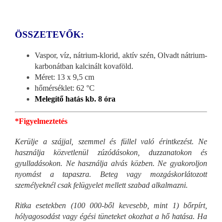
ÖSSZETEVŐK:
Vaspor, víz, nátrium-klorid, aktív szén, Olvadt nátrium-
karbonátban kalcinált kovaföld.
Méret: 13 x 9,5 cm
hőmérséklet: 62 °C
Melegítő hatás kb. 8 óra
*Figyelmeztetés
Kerülje a szájjal, szemmel és füllel való érintkezést. Ne
használja közvetlenül zúzódásokon, duzzanatokon és
gyulladásokon. Ne használja alvás közben. Ne gyakoroljon
nyomást a tapaszra. Beteg vagy mozgáskorlátozott
személyeknél csak felügyelet mellett szabad alkalmazni.
Ritka esetekben (100 000-ből kevesebb, mint 1) bőrpírt,
hólyagosodást vagy égési tüneteket okozhat a hő hatása. Ha