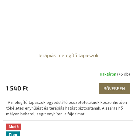
Terápiás melegítő tapaszok
Raktáron
(>5 db)
1 540 Ft
BŐVEBBEN
A melegítő tapaszok egyedülálló összetételüknek köszönhetően
tökéletes enyhülést és terápiás hatást biztosítanak. A száraz hő
mélyen behatol, segít enyhíteni a fájdalmat,...
Akció
Tipp