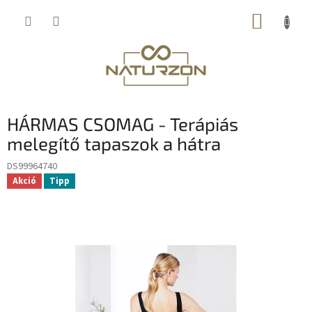
Ugrás
KOSÁR
a
fő
tartalomhoz
HÁRMAS CSOMAG - Terápiás
melegítő tapaszok a hátra
DS99964740
Akció
Tipp