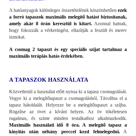
A hatóanyagok különleges összetételének köszönhetően
ezek
a forró tapaszok maximális melegítő hatást biztosítanak,
amely akár 8 órán keresztül is kitart.
Azonnal hatnak,
hogy fokozzák a vérkeringést, ellazítják a feszült és merev
izmokat.
A csomag 2 tapaszt és egy speciális szíjat tartalmaz a
maximális terápiás hatás érdekében.
A TAPASZOK HASZNÁLATA
Közvetlenül a használat előtt nyissa ki a tapasz csomagolását.
Vegye ki a melegítőtapaszt a csomagolásból. Távolítsa el a
tapasz hátoldalát. Helyezze be a melegítőtapaszt a szíjba.
Rögzítse az övet a kívánt helyen. Az öv tökéletesen
rugalmas, és szinte minden testalkathoz alkalmazkodik.
Maximális használati idő 8 óra. A melegítő tapasz a
kinyitás után néhány perccel kezd felmelegedni.
A