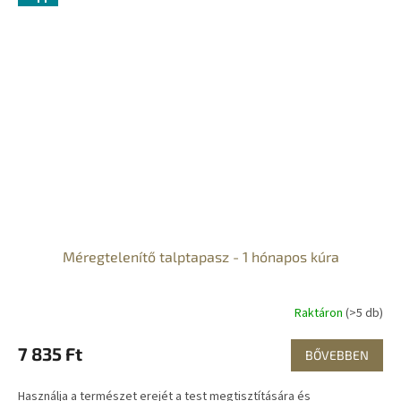
Méregtelenítő talptapasz - 1 hónapos kúra
Raktáron
(>5 db)
7 835 Ft
BŐVEBBEN
Használja a természet erejét a test megtisztítására és