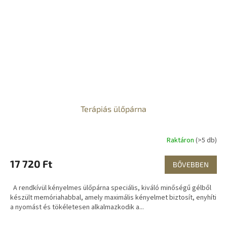
Terápiás ülőpárna
Raktáron
(>5 db)
17 720 Ft
BŐVEBBEN
A rendkívül kényelmes ülőpárna speciális, kiváló minőségű gélből
készült memóriahabbal, amely maximális kényelmet biztosít, enyhíti
a nyomást és tökéletesen alkalmazkodik a...