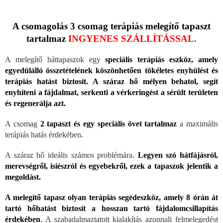
A csomagolás 3 csomag terápiás melegítő tapaszt
tartalmaz
INGYENES SZÁLLÍTÁSSAL.
A melegítő háttapaszok egy
speciális terápiás eszköz, amely
egyedülálló összetételének köszönhetően tökéletes enyhülést és
terápiás hatást biztosít.
A száraz hő mélyen behatol, segít
enyhíteni a fájdalmat, serkenti a vérkeringést a sérült területen
és regenerálja azt.
A csomag
2 tapaszt és egy speciális övet tartalmaz
a maximális
terápiás hatás érdekében.
A száraz hő ideális számos problémára.
Legyen szó hátfájásról,
merevségről, isiészról és egyebekről, ezek a tapaszok jelentik a
megoldást.
A melegítő tapasz olyan terápiás segédeszköz, amely 8 órán át
tartó hőhatást biztosít a hosszan tartó fájdalomcsillapítás
érdekében
.
A szabadalmaztatott kialakítás azonnali felmelegedést