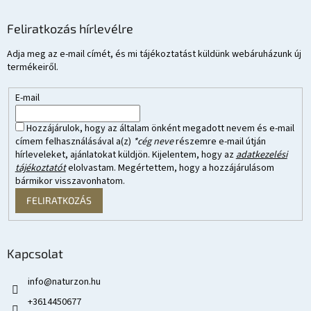
Feliratkozás hírlevélre
Adja meg az e-mail címét, és mi tájékoztatást küldünk webáruházunk új
termékeiről.
E-mail
Hozzájárulok, hogy az általam önként megadott nevem és e-mail
címem felhasználásával a(z)
*cég neve
részemre e-mail útján
hírleveleket, ajánlatokat küldjön. Kijelentem, hogy az
adatkezelési
tájékoztatót
elolvastam. Megértettem, hogy a hozzájárulásom
bármikor visszavonhatom.
FELIRATKOZÁS
Kapcsolat
info
@
naturzon.hu
+3614450677