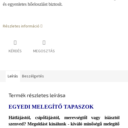
és egyenletes hőeloszlást biztosít.
Részletes információ
KÉRDÉS
MEGOSZTÁS
Leírás
Beszélgetés
Termék részletes leírása
EGYEDI MELEGÍTŐ TAPASZOK
Hátfájástól, csípőfájástól, merevségtől vagy isiásztól
szenved? Megoldást kínálunk - kiváló minőségű melegítő