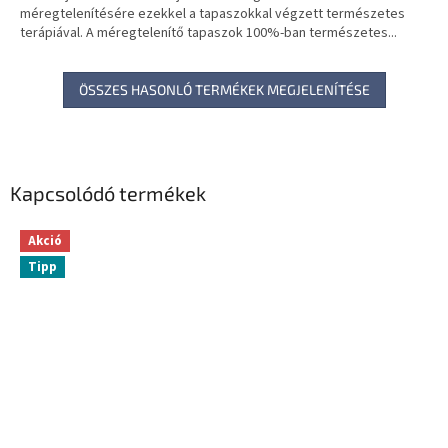
méregtelenítésére ezekkel a tapaszokkal végzett természetes
terápiával. A méregtelenítő tapaszok 100%-ban természetes...
ÖSSZES HASONLÓ TERMÉKEK MEGJELENÍTÉSE
Kapcsolódó termékek
Akció
Tipp