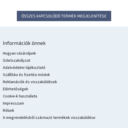
ÖSSZES KAPCSOLÓDÓ TERMÉK MEGJELENÍTÉSE
L
á
Információk önnek
b
l
Hogyan vásároljunk
é
Üzletszabályzat
c
Adatvédelmi tájékoztató
Szállítási és fizetési módok
Reklamációk és visszaküldések
Elérhetőségek
Cookie-k használata
Impresszum
Rólunk
A megrendelésből származó termékek visszaküldése