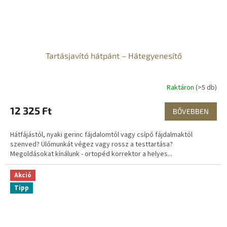
Tartásjavító hátpánt – Hátegyenesítő
Raktáron
(>5 db)
12 325 Ft
BŐVEBBEN
Hátfájástól, nyaki gerinc fájdalomtól vagy csípő fájdalmaktól
szenved? Ülőmunkát végez vagy rossz a testtartása?
Megoldásokat kínálunk - ortopéd korrektor a helyes...
Akció
Tipp