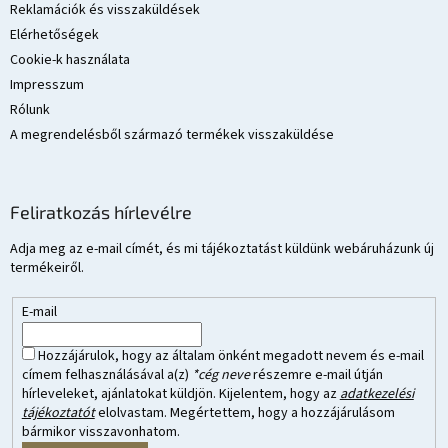
Reklamációk és visszaküldések
Elérhetőségek
Cookie-k használata
Impresszum
Rólunk
A megrendelésből származó termékek visszaküldése
Feliratkozás hírlevélre
Adja meg az e-mail címét, és mi tájékoztatást küldünk webáruházunk új
termékeiről.
E-mail
Hozzájárulok, hogy az általam önként megadott nevem és e-mail
címem felhasználásával a(z)
*cég neve
részemre e-mail útján
hírleveleket, ajánlatokat küldjön. Kijelentem, hogy az
adatkezelési
tájékoztatót
elolvastam. Megértettem, hogy a hozzájárulásom
bármikor visszavonhatom.