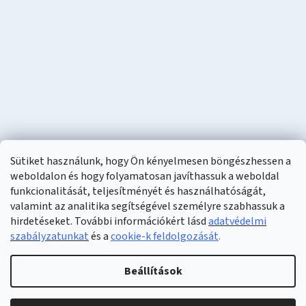
Sütiket használunk, hogy Ön kényelmesen böngészhessen a
weboldalon és hogy folyamatosan javíthassuk a weboldal
funkcionalitását, teljesítményét és használhatóságát,
valamint az analitika segítségével személyre szabhassuk a
hirdetéseket. További információkért lásd
adatvédelmi
szabályzatunkat
és a
cookie-k feldolgozását
.
Shoptet készítette
Beállítások
Copyright 2026
Naturzon
. Minden jog fenntartva.