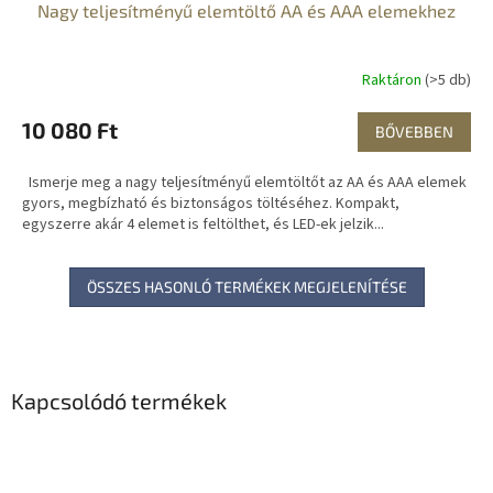
Nagy teljesítményű elemtöltő AA és AAA elemekhez
Raktáron
(>5 db)
10 080 Ft
BŐVEBBEN
Ismerje meg a nagy teljesítményű elemtöltőt az AA és AAA elemek
gyors, megbízható és biztonságos töltéséhez. Kompakt,
egyszerre akár 4 elemet is feltölthet, és LED-ek jelzik...
ÖSSZES HASONLÓ TERMÉKEK MEGJELENÍTÉSE
Kapcsolódó termékek