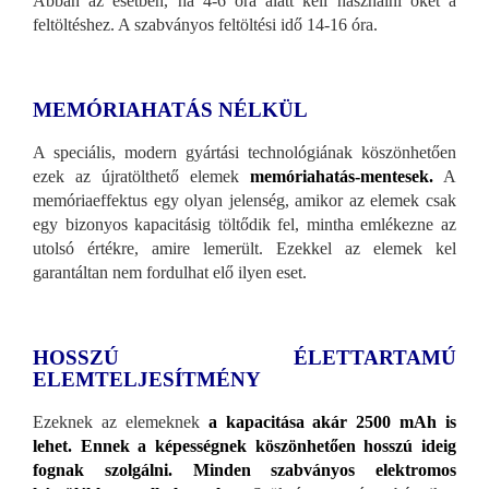
Abban az esetben, ha 4-6 óra alatt kell használni őket a
feltöltéshez. A szabványos feltöltési idő 14-16 óra.
MEMÓRIAHATÁS NÉLKÜL
A speciális, modern gyártási technológiának köszönhetően
ezek az újratölthető elemek
memóriahatás-mentesek.
A
memóriaeffektus egy olyan jelenség, amikor az elemek csak
egy bizonyos kapacitásig töltődik fel, mintha emlékezne az
utolsó értékre, amire lemerült. Ezekkel az elemek kel
garantáltan nem fordulhat elő ilyen eset.
HOSSZÚ ÉLETTARTAMÚ
ELEMTELJESÍTMÉNY
Ezeknek az elemeknek
a kapacitása akár 2500 mAh is
lehet. Ennek a képességnek köszönhetően hosszú ideig
fognak szolgálni.
Minden szabványos elektromos