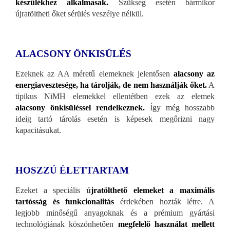
készülékhez alkalmasak.
Szükség esetén bármikor
újratöltheti őket sérülés veszélye nélkül.
ALACSONY ÖNKISÜLÉS
Ezeknek az AA méretű elemeknek jelentősen
alacsony az
energiavesztesége, ha tárolják, de nem használják őket.
A
tipikus NiMH elemekkel ellentétben ezek az elemek
alacsony önkisüléssel rendelkeznek.
Így még hosszabb
ideig tartó tárolás esetén is képesek megőrizni nagy
kapacitásukat.
HOSZZÚ ÉLETTARTAM
Ezeket a speciális
ú
jratölthető elemeket a maximális
tartósság és funkcionalitás
érdekében hozták létre. A
legjobb minőségű anyagoknak és a prémium gyártási
technológiának köszönhetően
megfelelő használat mellett