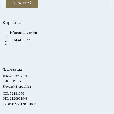
FELIRATKOZÁS
Kapcsolat
info
@
naturzon.hu
+3614450677
Naturzon s.r.o.
Tolstého 3237/13
058 01 Poprad
Slovenská republika
IČO: 52131050
DIČ: 2120901948
IČ DPH: SK2120901948