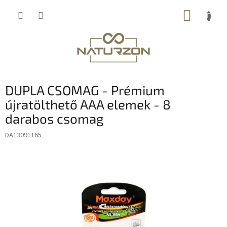
Ugrás
KOSÁR
a
fő
tartalomhoz
DUPLA CSOMAG - Prémium
újratölthető AAA elemek - 8
darabos csomag
DA13091165