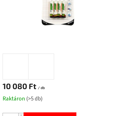
10 080 Ft
/ db
Egységár:
Raktáron
(>5 db)