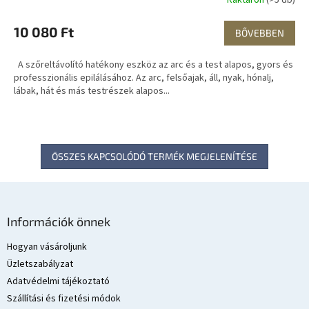
Raktáron
(>5 db)
10 080 Ft
BŐVEBBEN
A szőreltávolító hatékony eszköz az arc és a test alapos, gyors és
professzionális epilálásához. Az arc, felsőajak, áll, nyak, hónalj,
lábak, hát és más testrészek alapos...
ÖSSZES KAPCSOLÓDÓ TERMÉK MEGJELENÍTÉSE
L
á
Információk önnek
b
l
Hogyan vásároljunk
é
Üzletszabályzat
c
Adatvédelmi tájékoztató
Szállítási és fizetési módok