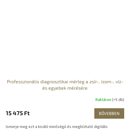
Professzionális diagnosztikai mérleg a zsír-, izom-, víz-
és egyebek mérésére
Raktáron
(>5 db)
15 475 Ft
BŐVEBBEN
Ismerje meg ezt a kiváló minőségű és megbízható digitális