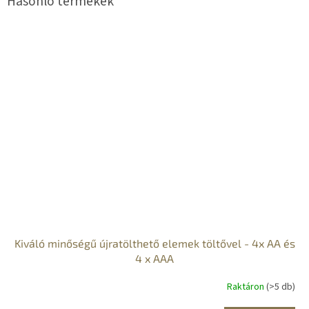
Kiváló minőségű újratölthető elemek töltővel - 4x AA és
4 x AAA
Raktáron
(>5 db)