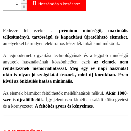
Hozzáadás a kosárhoz
Fedezze fel ezeket a
prémium minőségű, maximális
teljesítményű, tartósságú és kapacitású újratölthető elemeket
,
amelyekkel bármilyen elektromos készülék hibátlanul működik.
A legmodernebb gyártási technológiának és a legjobb minőségű
anyagok használatának köszönhetően ezek
az elemek nem
rendelkeznek memóriahatással.
Még egy év napi használat
után is olyan jó szolgálatot tesznek, mint új korukban. Ezen
kívül az önkisülés hatása minimális.
Az elemek bármikor feltölthetők mellékhatások nélkül.
Akár 1000-
szer is újratölthetők
.
Így jelentősen kíméli a családi költségvetést
és a környezetet.
A feltöltés gyors és kényelmes.