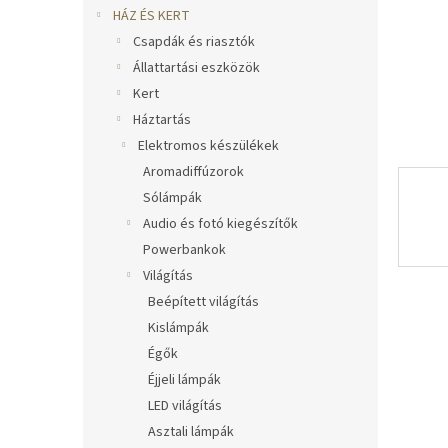
l
HÁZ ÉS KERT
Csapdák és riasztók
Állattartási eszközök
Kert
Háztartás
Elektromos készülékek
Aromadiffúzorok
Sólámpák
Audio és fotó kiegészítők
Powerbankok
Világítás
Beépített világítás
Kislámpák
Égők
Éjjeli lámpák
LED világítás
Asztali lámpák