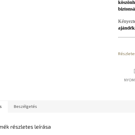
köszönh
biztonsá
Kényez
ajándék
Részlete
NYOM
s
Beszélgetés
mék részletes leírása