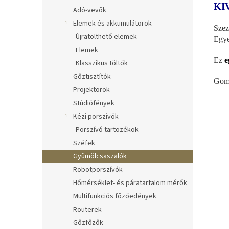
KI
Adó-vevők
Elemek és akkumulátorok
Sze
Újratölthető elemek
Egye
Elemek
Ez
e
Klasszikus töltők
Gőztisztítók
Gomb
Projektorok
Stúdiófények
Kézi porszívók
Porszívó tartozékok
Széfek
Gyümölcsaszalók
Robotporszívók
Hőmérséklet- és páratartalom mérők
Multifunkciós főzőedények
Routerek
Gőzfőzők