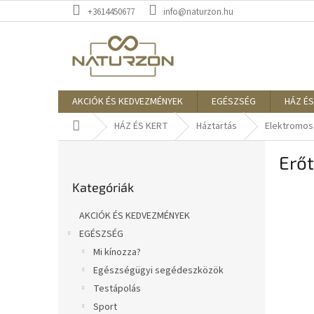
Ugrás
+3614450677
info@naturzon.hu
a
fő
tartalomhoz
AKCIÓK ÉS KEDVEZMÉNYEK
EGÉSZSÉG
HÁZ ÉS
Kezdőlap
HÁZ ÉS KERT
Háztartás
Elektromos
O
Erőt
l
Kategóriák
d
Kategóriák
átugrása
a
l
AKCIÓK ÉS KEDVEZMÉNYEK
s
EGÉSZSÉG
ó
Mi kínozza?
p
a
Egészségügyi segédeszközök
n
Testápolás
e
Sport