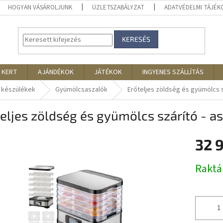
HOGYAN VÁSÁROLJUNK
ÜZLETSZABÁLYZAT
ADATVÉDELMI TÁJÉ
KERESÉS
 KERT
AJÁNDÉKOK
JÁTÉKOK
INGYENES SZÁLLÍTÁS
 készülékek
Gyümölcsaszalók
Erőteljes zöldség és gyümölcs s
eljes zöldség és gyümölcs szárító - a
32 
Egységár
Rakt