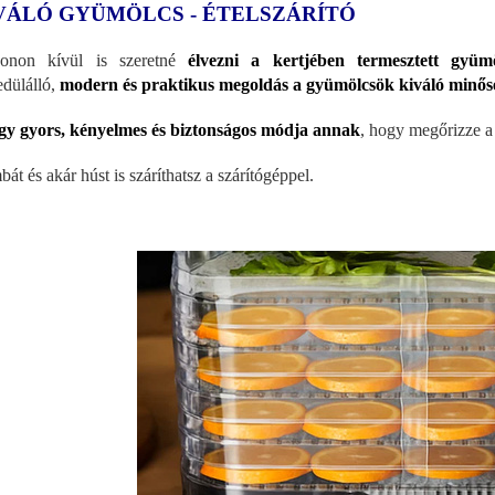
VÁLÓ GYÜMÖLCS - ÉTELSZÁRÍTÓ
zonon kívül is szeretné
élvezni a kertjében termesztett gyümö
dülálló,
modern és praktikus megoldás a gyümölcsök kiváló minőség
gy gyors, kényelmes és biztonságos módja annak
, hogy megőrizze a 
át és akár húst is száríthatsz a szárítógéppel.