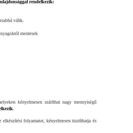
tulajdonsággal rendelkezik:
rsabbá válik.
anyagoktól mentesek
melyeken kényelmesen száríthat nagy mennyiségű
elkezik
.
 elkészítési folyamatot, kényelmesen tisztíthatja és