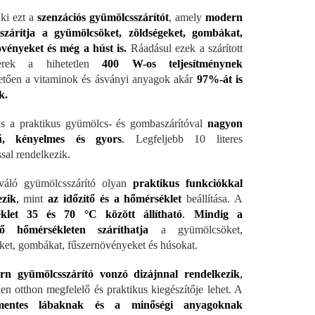
 ki ezt a
szenzációs gyümölcsszárítót
, amely
modern
zárítja a gyümölcsöket, zöldségeket, gombákat,
vényeket és még a húst is.
Ráadásul ezek a szárított
zerek a hihetetlen
400 W-os teljesítménynek
tően a vitaminok és ásványi anyagok akár
97%-át is
k.
ás a praktikus gyümölcs- és gombaszárítóval
nagyon
rű, kényelmes és gyors
.
Legfeljebb 10 literes
sal rendelkezik.
váló gyümölcsszárító olyan
praktikus funkciókkal
ezik
,
mint
az időzítő és a hőmérséklet
beállítása. A
klet 35 és 70 °C között állítható
.
Mindig a
lő hőmérsékleten száríthatja
a gyümölcsöket,
ket, gombákat, fűszernövényeket és húsokat.
n gyümölcsszárító vonzó dizájnnal rendelkezik
,
en otthon megfelelő és praktikus kiegészítője lehet. A
smentes lábaknak és a minőségi anyagoknak