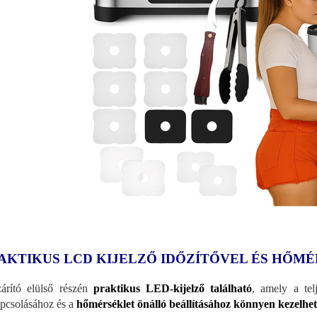
AKTIKUS LCD KIJELZŐ IDŐZÍTŐVEL ÉS HŐM
árító elülső részén
praktikus LED-kijelző található
, amely a tel
pcsolásához és a
hőmérséklet önálló beállításához könnyen kezelhe