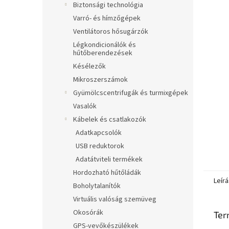
Biztonsági technológia
Varró- és hímzőgépek
Ventilátoros hősugárzók
Légkondicionálók és
hűtőberendezések
Késélezők
Mikroszerszámok
Gyümölcscentrifugák és turmixgépek
Vasalók
Kábelek és csatlakozók
Adatkapcsolók
USB reduktorok
Adatátviteli termékek
Hordozható hűtőládák
Leírá
Boholytalanítók
Virtuális valóság szemüveg
Okosórák
Ter
GPS-vevőkészülékek