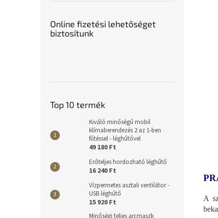
Online fizetési lehetőséget
biztosítunk
Top 10 termék
Kiváló minőségű mobil
klímaberendezés 2 az 1-ben
fűtéssel - léghűtővel
49 180 Ft
Erőteljes hordozható léghűtő
16 240 Ft
PR
Vízpermetes asztali ventilátor -
USB léghűtő
A sz
15 920 Ft
beka
Minőségi teljes arcmaszk