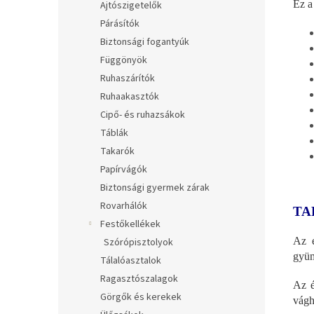
Ez a
Ajtószigetelők
Párásítók
Biztonsági fogantyúk
Függönyök
Ruhaszárítók
Ruhaakasztók
Cipő- és ruhazsákok
Táblák
Takarók
Papírvágók
Biztonsági gyermek zárak
Rovarhálók
TA
Festőkellékek
Az e
Szórópisztolyok
gyüm
Tálalóasztalok
Ragasztószalagok
Az é
Görgők és kerekek
vágha