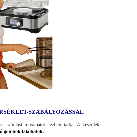
ÉRSÉKLET-SZABÁLYOZÁSSAL
jes szárítási folyamatot kézben tartja. A készülék
tő gombok találhatók.