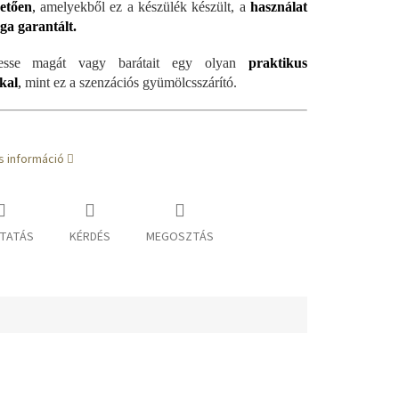
etően
,
amelyekből ez a készülék készült, a
használat
ga garantált.
tesse magát vagy barátait egy olyan
praktikus
kal
,
mint ez a szenzációs gyümölcsszárító.
s információ
TATÁS
KÉRDÉS
MEGOSZTÁS