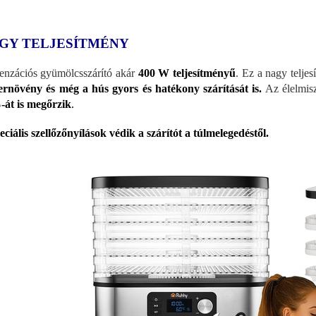
GY TELJESÍTMÉNY
enzációs gyümölcsszárító akár
400 W teljesítményű
. Ez a nagy telje
ernövény és még a hús gyors és
hatékony szárítását is.
Az élelmis
át is megőrzik
.
eciális szellőzőnyílások védik a szárítót a túlmelegedéstől.