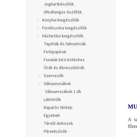
Joghurtkészítők
Ultrahangos tisztítók
Konyhai kiegészítők
Fürdőszoba kiegészítők
Háztartási kiegészítők
Tapéták és falmatricák
Fotópapírok
Fonalak kézi kötéshez
Órák és ébresztőórák
Szervezők
Vákuumzsákok
Vákuumzsákok 1 db
Lábtörlők
MU
Kaparós térkép
Egyebek
A sz
Tároló dobozok
fűsz
Páraelszívók