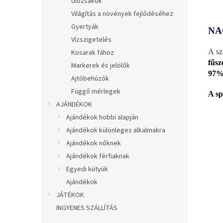
Ülőzsákok
Világítás a növények fejlődéséhez
Gyertyák
NA
Vízszigetelés
A sz
Kosarak fához
fűsz
Markerek és jelölők
97%-
Ajtóbehúzók
Függő mérlegek
A sp
AJÁNDÉKOK
Ajándékok hobbi alapján
Ajándékok különleges alkalmakra
Ajándékok nőknek
Ajándékok férfiaknak
Egyedi kütyük
Ajándékok
JÁTÉKOK
INGYENES SZÁLLÍTÁS