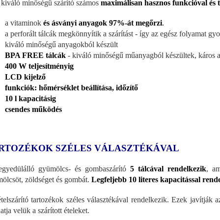
 kiváló minőségű szárító számos
maximálisan hasznos funkcióval és 
a vitaminok
és ásványi anyagok 97%-át megőrzi
.
a perforált tálcák megkönnyítik a szárítást - így az egész folyamat gyo
kiváló minőségű anyagokból készült
BPA FREE tálcák
- kiváló minőségű műanyagból készültek, káros 
400 W teljesítményig
LCD kijelző
funkciók: hőmérséklet beállítása, időzítő
10 l kapacitásig
csendes működés
RTOZÉKOK SZÉLES VÁLASZTÉKÁVAL
gyedülálló gyümölcs- és gombaszárító
5 tálcával rendelkezik
, a
ölcsöt, zöldséget és gombát.
Legfeljebb 10 literes kapacitással rend
telszárító tartozékok széles választékával rendelkezik. Ezek javítják az
tja velük a szárított ételeket.