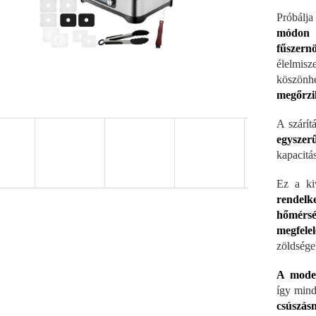
Próbálja
módon s
fűszernö
élelmis
köszönhe
megőrzi
A szárít
egysze
kapacitás
Ez a ki
rendelk
hőmérsé
megfele
zöldsége
A moder
így mind
csúszá