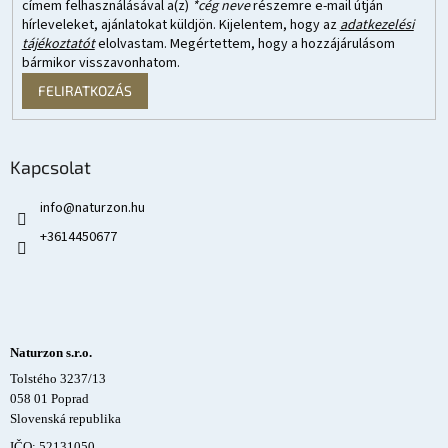
címem felhasználásával a(z)
*cég neve
részemre e-mail útján
hírleveleket, ajánlatokat küldjön. Kijelentem, hogy az
adatkezelési
tájékoztatót
elolvastam. Megértettem, hogy a hozzájárulásom
bármikor visszavonhatom.
FELIRATKOZÁS
Kapcsolat
info
@
naturzon.hu
+3614450677
Naturzon s.r.o.
Tolstého 3237/13
058 01 Poprad
Slovenská republika
IČO: 52131050