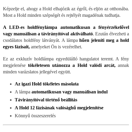
Képzelje el, ahogy a Hold elhajózik az égről, és eljön az otthonába.
Most a Hold minden szépségét és rejtélyét magadénak tudhatja.
A LED-es holdfénylámpa automatikusan a fényérzékelővel
vagy manuálisan a távirányítóval aktiválható
.
Ezután élvezheti a
csodálatos holdfény látványát. A lámpa
hűen jeleníti meg a hold
egyes fázisait,
amelyeket Ön is vezérelhet.
Ez az exkluzív holdlámpa egyedülálló hangulatot teremt. A fény
megjelenése
tökéletesen utánozza a Hold valódi arcát,
annak
minden varázslatos jellegével együtt.
Az igazi Hold tökéletes másolata
A lámpa
automatikusan vagy manuálisan indul
Távirányítóval történő beállítás
A Hold 12 fázisának valósághű megjelenítése
Könnyű összeszerelés