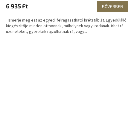
6 935 Ft
BŐVEBBEN
Ismerje meg ezt az egyedi felragasztható krétatáblát. Egyedülálló
kiegészítője minden otthonnak, műhelynek vagy irodának. Írhat rá
üzeneteket, gyerekek rajzolhatnak rá, vagy...