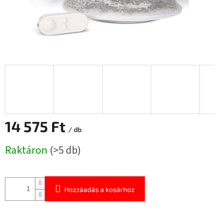
14 575 Ft
/ db
Egységár:
Raktáron
(>5 db)
Hozzáadás a kosárhoz