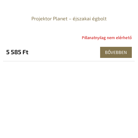
Projektor Planet – éjszakai égbolt
Pillanatnyilag nem elérhető
5 585 Ft
BŐVEBBEN