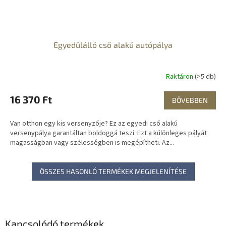
Egyedülálló cső alakú autópálya
Raktáron
(>5 db)
16 370 Ft
BŐVEBBEN
Van otthon egy kis versenyzője? Ez az egyedi cső alakú
versenypálya garantáltan boldoggá teszi. Ezt a különleges pályát
magasságban vagy szélességben is megépítheti. Az...
ÖSSZES HASONLÓ TERMÉKEK MEGJELENÍTÉSE
Kapcsolódó termékek