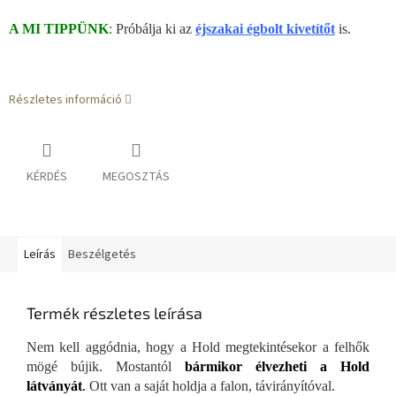
A MI TIPPÜNK
:
Próbálja ki az
éjszakai égbolt kivetítőt
is.
Részletes információ
KÉRDÉS
MEGOSZTÁS
Leírás
Beszélgetés
Termék részletes leírása
Nem kell aggódnia, hogy a Hold megtekintésekor a felhők
mögé bújik. Mostantól
bármikor élvezheti a Hold
látványát
.
Ott van a saját holdja a falon, távirányítóval.