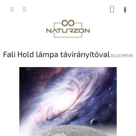
Ugrás
KOSÁR
a
fő
tartalomhoz
Fali Hold lámpa távirányítóval
DS22799749