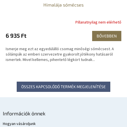
Himalája sómécses
Pillanatnyilag nem elérhető
6 935 Ft
BŐVEBBEN
Ismerje meg ezt az egyedülálló csomag minőségi sómécsest. A
sólámpák az emberi szervezetre gyakorolt jótékony hatásairól
ismertek. Mivel kellemes, pihentető légkört tudnak...
ÖSSZES KAPCSOLÓDÓ TERMÉK MEGJELENÍTÉSE
L
á
Információk önnek
b
l
Hogyan vásároljunk