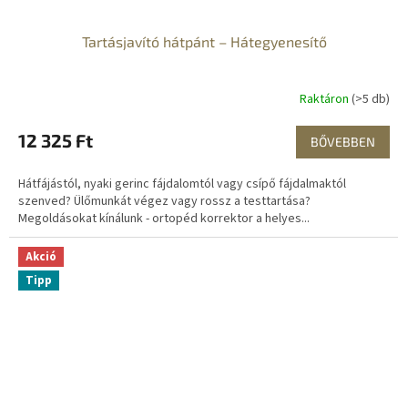
Tartásjavító hátpánt – Hátegyenesítő
Raktáron
(>5 db)
12 325 Ft
BŐVEBBEN
Hátfájástól, nyaki gerinc fájdalomtól vagy csípő fájdalmaktól
szenved? Ülőmunkát végez vagy rossz a testtartása?
Megoldásokat kínálunk - ortopéd korrektor a helyes...
Akció
Tipp