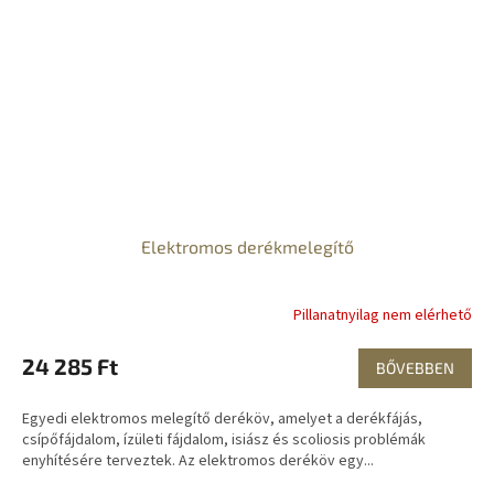
Elektromos derékmelegítő
Pillanatnyilag nem elérhető
24 285 Ft
BŐVEBBEN
Egyedi elektromos melegítő deréköv, amelyet a derékfájás,
csípőfájdalom, ízületi fájdalom, isiász és scoliosis problémák
enyhítésére terveztek. Az elektromos deréköv egy...