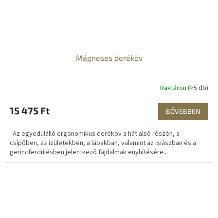
Mágneses deréköv
Raktáron
(>5 db)
15 475 Ft
BŐVEBBEN
Az egyedülálló ergonomikus deréköv a hát alsó részén, a
csípőben, az ízületekben, a lábakban, valamint az isiászban és a
gerincferdülésben jelentkező fájdalmak enyhítésére...