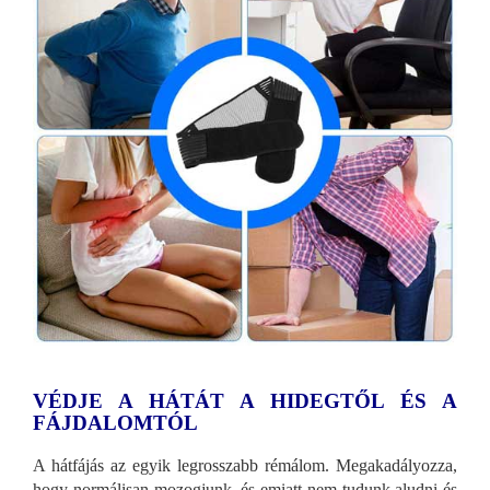
VÉDJE A HÁTÁT A HIDEGTŐL ÉS A
FÁJDALOMTÓL
A hátfájás az egyik legrosszabb rémálom. Megakadályozza,
hogy normálisan mozogjunk, és emiatt nem tudunk aludni és