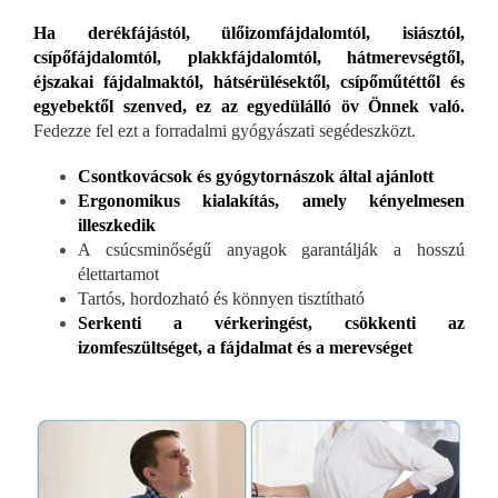
Ha derékfájástól, ülőizomfájdalomtól, isiásztól,
csípőfájdalomtól, plakkfájdalomtól, hátmerevségtől,
éjszakai fájdalmaktól, hátsérülésektől, csípőműtéttől és
egyebektől szenved, ez az egyedülálló öv Önnek való.
Fedezze fel ezt a forradalmi gyógyászati segédeszközt.
Csontkovácsok és gyógytornászok által ajánlott
Ergonomikus kialakítás, amely kényelmesen
illeszkedik
A csúcsminőségű anyagok garantálják a hosszú
élettartamot
Tartós, hordozható és könnyen tisztítható
Serkenti a vérkeringést, csökkenti az
izomfeszültséget, a fájdalmat és a merevséget