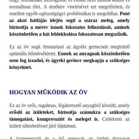
normálisan élni. A deréköv viselésével ezt megelőzheti, és
emellett egyéb egészségügyi problémákat is megoldhat.
Pont
az akut hátfájás idején segít a száraz meleg, amely
biztosítja a merev izmok fokozatos fellazulását, aminek
köszönhetően a hát leblokkolása fokozatosan megszűnik.
Ez az öv segít fenntartani az ágyéki gerincnek megfelelő
optimális hőmérsékletet.
Ennek az anyagnak köszönhetően
nem fog izzadni, és ágyéki gerince megkapja a szükséges
kényelmet.
HOGYAN MŰKÖDIK AZ ÖV
Ez az öv erős, rugalmas, légáteresztő anyagból készült, amely
erősíti az ízületeket, biztosítja számukra a szükséges
támogatást, kompressziót és meleget is.
Csökkenti az
ízületi túlterheléssel járó fájdalmat.
A kompresszió és a hő nemcsak az ízületi duzzanat