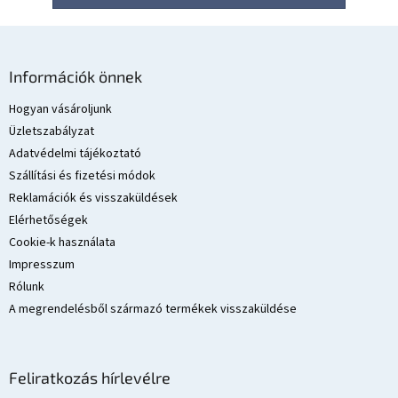
L
á
Információk önnek
b
l
Hogyan vásároljunk
é
Üzletszabályzat
c
Adatvédelmi tájékoztató
Szállítási és fizetési módok
Reklamációk és visszaküldések
Elérhetőségek
Cookie-k használata
Impresszum
Rólunk
A megrendelésből származó termékek visszaküldése
Feliratkozás hírlevélre