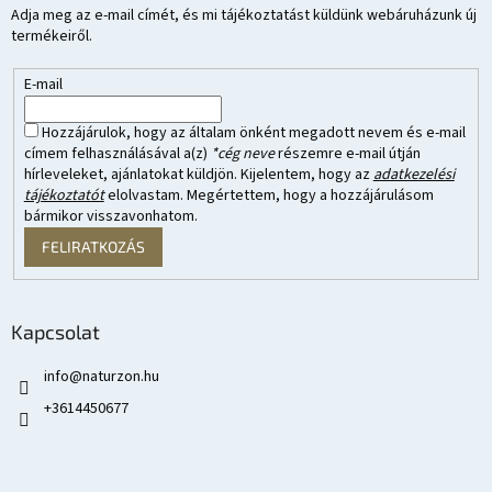
Adja meg az e-mail címét, és mi tájékoztatást küldünk webáruházunk új
termékeiről.
E-mail
Hozzájárulok, hogy az általam önként megadott nevem és e-mail
címem felhasználásával a(z)
*cég neve
részemre e-mail útján
hírleveleket, ajánlatokat küldjön. Kijelentem, hogy az
adatkezelési
tájékoztatót
elolvastam. Megértettem, hogy a hozzájárulásom
bármikor visszavonhatom.
FELIRATKOZÁS
Kapcsolat
info
@
naturzon.hu
+3614450677