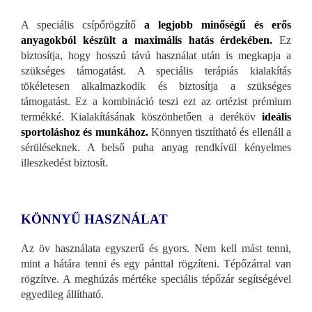
A speciális csípőrögzítő
a legjobb minőségű és erős
anyagokból készült a maximális hatás érdekében.
Ez
biztosítja, hogy hosszú távú használat után is megkapja a
szükséges támogatást. A speciális terápiás kialakítás
tökéletesen alkalmazkodik és biztosítja a szükséges
támogatást. Ez a kombináció teszi ezt az ortézist prémium
termékké. Kialakításának köszönhetően a deréköv
ideális
sportoláshoz és munkához.
Könnyen tisztítható és ellenáll a
sérüléseknek. A belső puha anyag rendkívül kényelmes
illeszkedést biztosít.
KÖNNYŰ HASZNÁLAT
Az öv használata egyszerű és gyors. Nem kell mást tenni,
mint a hátára tenni és egy pánttal rögzíteni. Tépőzárral van
rögzítve. A meghúzás mértéke speciális tépőzár segítségével
egyedileg állítható.