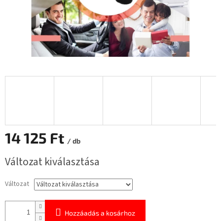
14 125 Ft
/ db
Egységár:
Változat kiválasztása
Változat
Hozzáadás a kosárhoz