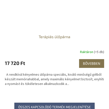
Terápiás ülőpárna
Raktáron
(>5 db)
17 720 Ft
BŐVEBBEN
A rendkívül kényelmes ülőpárna speciális, kiváló minőségű gélből
készült memóriahabbal, amely maximális kényelmet biztosít, enyhíti
a nyomást és tökéletesen alkalmazkodik a...
ÖSSZES KAPCSOLÓDÓ TERMÉK MEGJELENÍTÉSE