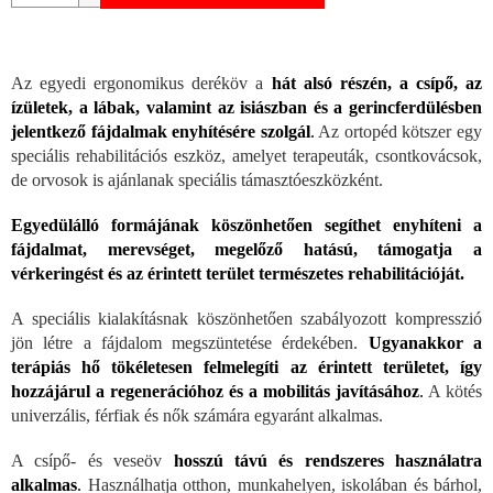
Az egyedi ergonomikus deréköv a
hát alsó részén, a csípő, az
ízületek, a lábak, valamint az isiászban és a gerincferdülésben
jelentkező fájdalmak enyhítésére szolgál
.
Az ortopéd kötszer egy
speciális rehabilitációs eszköz, amelyet terapeuták, csontkovácsok,
de orvosok is ajánlanak speciális támasztóeszközként.
Egyedülálló formájának köszönhetően segíthet enyhíteni a
fájdalmat, merevséget, megelőző hatású, támogatja a
vérkeringést és az érintett terület természetes rehabilitációját.
A speciális kialakításnak köszönhetően szabályozott kompresszió
jön létre a fájdalom megszüntetése érdekében.
Ugyanakkor a
terápiás hő tökéletesen felmelegíti az érintett területet, így
hozzájárul a regenerációhoz és a mobilitás javításához
.
A kötés
univerzális, férfiak és nők számára egyaránt alkalmas.
A csípő- és veseöv
hosszú távú és rendszeres használatra
alkalmas
.
Használhatja otthon, munkahelyen, iskolában és bárhol,