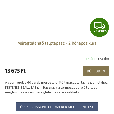
I
INGYENES
N
Méregtelenítő talptapasz - 2 hónapos kúra
G
Y
Raktáron
(>5 db)
E
13 675 Ft
BŐVEBBEN
N
A csomagolás 60 darab méregtelenítő tapaszt tartalmaz, amelyhez
E
INGYENES SZÁLLÍTÁS jár. Használja a természet erejét a test
megtisztítására és méregtelenítésére ezekkel a...
S
ÖSSZES HASONLÓ TERMÉKEK MEGJELENÍTÉSE