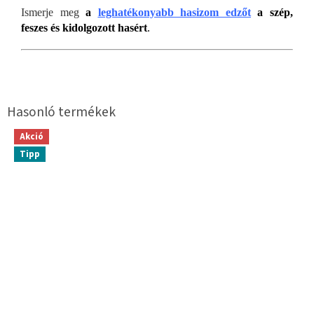
Ismerje meg
a
leghatékonyabb hasizom edzőt
a szép,
feszes és kidolgozott hasért
.
Akció
Tipp