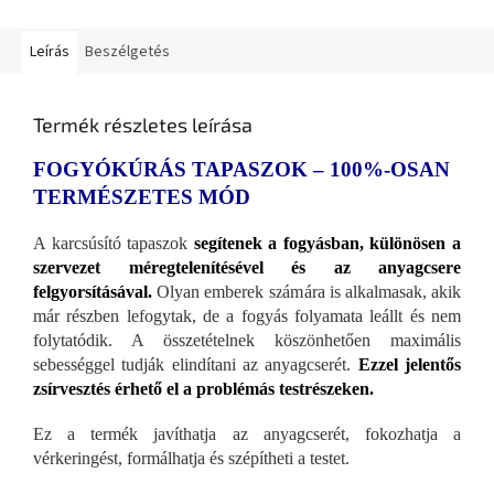
Leírás
Beszélgetés
Termék részletes leírása
FOGYÓKÚRÁS TAPASZOK – 100%-OSAN
TERMÉSZETES MÓD
A karcsúsító tapaszok
segítenek a fogyásban, különösen a
szervezet méregtelenítésével és az anyagcsere
felgyorsításával.
Olyan emberek számára is alkalmasak, akik
már részben lefogytak, de a fogyás folyamata leállt és nem
folytatódik. A összetételnek köszönhetően maximális
sebességgel tudják elindítani az anyagcserét.
Ezzel jelentős
zsírvesztés érhető el a problémás testrészeken.
Ez a termék javíthatja az anyagcserét, fokozhatja a
vérkeringést, formálhatja és szépítheti a testet.