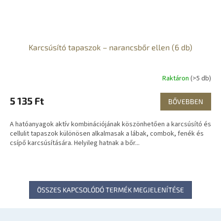
Karcsúsító tapaszok – narancsbőr ellen (6 db)
Raktáron
(>5 db)
5 135 Ft
BŐVEBBEN
A hatóanyagok aktív kombinációjának köszönhetően a karcsúsító és
cellulit tapaszok különösen alkalmasak a lábak, combok, fenék és
csípő karcsúsítására. Helyileg hatnak a bőr...
ÖSSZES KAPCSOLÓDÓ TERMÉK MEGJELENÍTÉSE