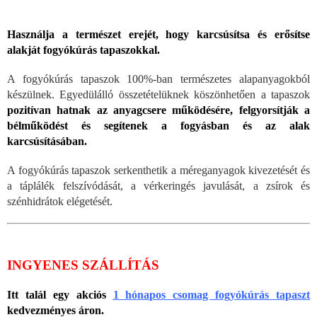
Használja a természet erejét, hogy karcsúsítsa és erősítse
alakját fogyókúrás tapaszokkal.
A fogyókúrás tapaszok 100%-ban természetes alapanyagokból
készülnek. Egyedülálló összetételüknek köszönhetően a tapaszok
pozitívan hatnak az anyagcsere működésére, felgyorsítják a
bélműködést és segítenek a fogyásban és az alak
karcsúsításában.
A fogyókúrás tapaszok serkenthetik a méreganyagok kivezetését és
a táplálék felszívódását, a vérkeringés javulását, a zsírok és
szénhidrátok elégetését.
INGYENES SZÁLLÍTÁS
Itt talál egy akciós
1 hónapos csomag fogyókúrás tapaszt
kedvezményes áron.