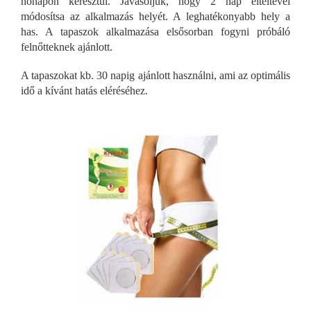
hónapon keresztül. Javasoljuk, hogy 2 nap elteltével
módosítsa az alkalmazás helyét. A leghatékonyabb hely a
has. A tapaszok alkalmazása elsősorban fogyni próbáló
felnőtteknek ajánlott.
A tapaszokat kb. 30 napig ajánlott használni, ami az optimális
idő a kívánt hatás eléréséhez.