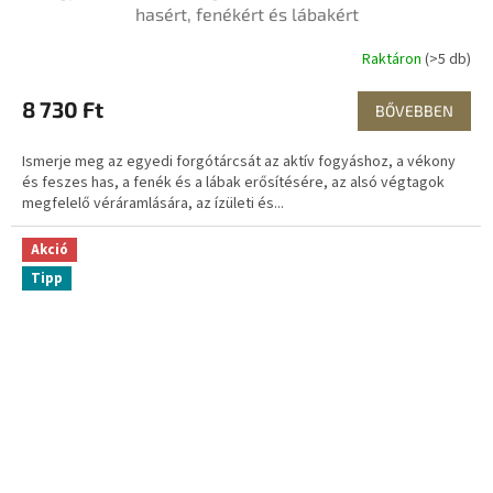
hasért, fenékért és lábakért
Raktáron
(>5 db)
8 730 Ft
BŐVEBBEN
Ismerje meg az egyedi forgótárcsát az aktív fogyáshoz, a vékony
és feszes has, a fenék és a lábak erősítésére, az alsó végtagok
megfelelő véráramlására, az ízületi és...
Akció
Tipp