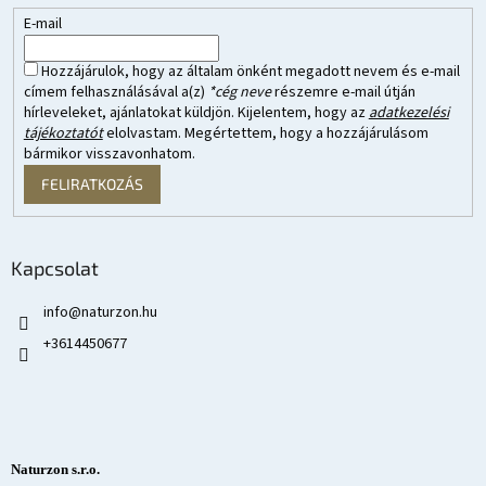
E-mail
Hozzájárulok, hogy az általam önként megadott nevem és e-mail
címem felhasználásával a(z)
*cég neve
részemre e-mail útján
hírleveleket, ajánlatokat küldjön. Kijelentem, hogy az
adatkezelési
tájékoztatót
elolvastam. Megértettem, hogy a hozzájárulásom
bármikor visszavonhatom.
FELIRATKOZÁS
Kapcsolat
info
@
naturzon.hu
+3614450677
Naturzon s.r.o.