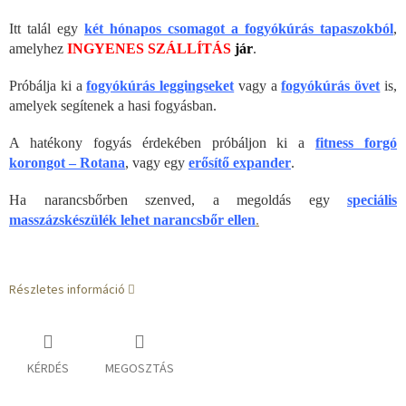
Itt talál egy
két hónapos csomagot a fogyókúrás tapaszokból
,
amelyhez
INGYENES SZÁLLÍTÁS
jár
.
Próbálja ki a
fogyókúrás leggingseket
vagy a
fogyókúrás övet
is,
amelyek segítenek a hasi fogyásban.
A hatékony fogyás érdekében próbáljon ki a
fitness forgó
korongot – Rotana
, vagy egy
erősítő expander
.
Ha narancsbőrben szenved, a megoldás egy
speciális
masszázskészülék lehet narancsbőr ellen
.
Részletes információ
KÉRDÉS
MEGOSZTÁS