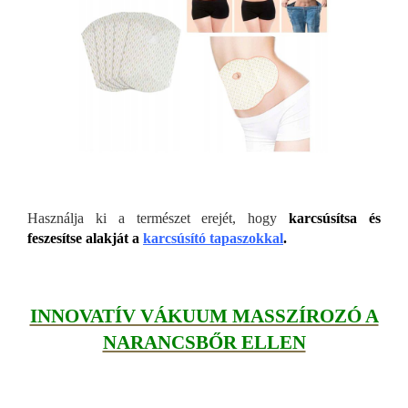
Használja ki a természet erejét, hogy
karcsúsítsa és
feszesítse alakját a
karcsúsító tapaszokkal
.
INNOVATÍV VÁKUUM MASSZÍROZÓ A
NARANCSBŐR ELLEN