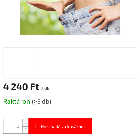
4 240 Ft
/ db
Egységár:
Raktáron
(>5 db)
Hozzáadás a kosárhoz