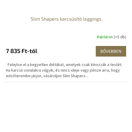
Slim Shapers karcsúsító leggings
Raktáron
(>5 db)
7 835 Ft-tól
BŐVEBBEN
Felejtse el a kegyetlen diétákat, amelyek csak kínozzák a testét.
Ha karcsú vonalakra vágyik, és nincs ideje vagy pénze arra, hogy
edzőterembe járjon, vásároljon Slim Shapers...