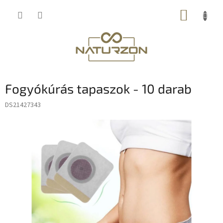
Ugrás
KOSÁR
a
fő
tartalomhoz
Fogyókúrás tapaszok - 10 darab
DS21427343