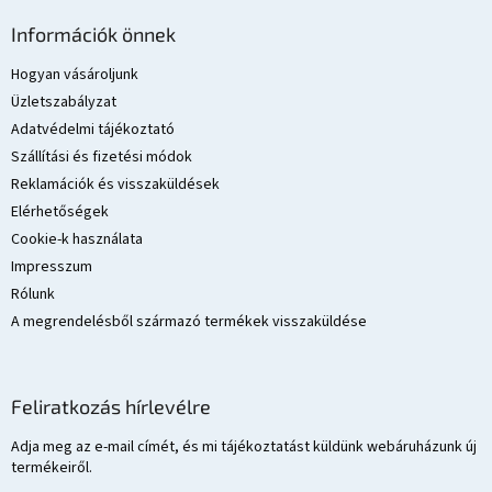
L
á
Információk önnek
b
l
Hogyan vásároljunk
é
Üzletszabályzat
c
Adatvédelmi tájékoztató
Szállítási és fizetési módok
Reklamációk és visszaküldések
Elérhetőségek
Cookie-k használata
Impresszum
Rólunk
A megrendelésből származó termékek visszaküldése
Feliratkozás hírlevélre
Adja meg az e-mail címét, és mi tájékoztatást küldünk webáruházunk új
termékeiről.