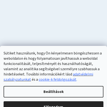
Sütiket használunk, hogy Ön kényelmesen böngészhessen a
weboldalon és hogy folyamatosan javíthassuk a weboldal
funkcionalitását, teljesítményét és használhatóságát,
valamint az analitika segítségével személyre szabhassuk a
hirdetéseket. További információkért lásd
adatvédelmi
szabályzatunkat
és a
cookie-k feldolgozását
.
Shoptet készítette
Beállítások
Copyright 2026
Naturzon
. Minden jog fenntartva.