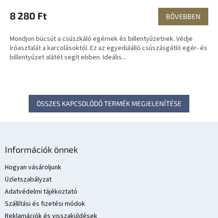
8 280 Ft
BŐVEBBEN
Mondjon búcsút a csúszkáló egérnek és billentyűzetnek. Védje
íróasztalát a karcolásoktól. Ez az egyedülálló csúszásgátló egér- és
billentyűzet alátét segít ebben. Ideális...
ÖSSZES KAPCSOLÓDÓ TERMÉK MEGJELENÍTÉSE
L
á
Információk önnek
b
l
Hogyan vásároljunk
é
Üzletszabályzat
c
Adatvédelmi tájékoztató
Szállítási és fizetési módok
Reklamációk és visszaküldések