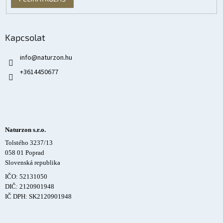
Kapcsolat
info
@
naturzon.hu
+3614450677
Naturzon s.r.o.
Tolstého 3237/13
058 01 Poprad
Slovenská republika
IČO: 52131050
DIČ: 2120901948
IČ DPH: SK2120901948