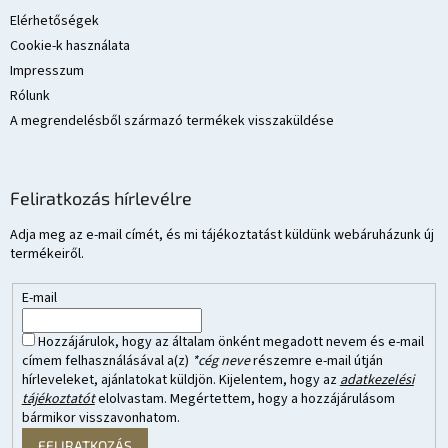
Elérhetőségek
Cookie-k használata
Impresszum
Rólunk
A megrendelésből származó termékek visszaküldése
Feliratkozás hírlevélre
Adja meg az e-mail címét, és mi tájékoztatást küldünk webáruházunk új
termékeiről.
E-mail
Hozzájárulok, hogy az általam önként megadott nevem és e-mail
címem felhasználásával a(z)
*cég neve
részemre e-mail útján
hírleveleket, ajánlatokat küldjön. Kijelentem, hogy az
adatkezelési
tájékoztatót
elolvastam. Megértettem, hogy a hozzájárulásom
bármikor visszavonhatom.
FELIRATKOZÁS