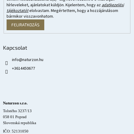
hírleveleket, ajánlatokat küldjön. Kijelentem, hogy az
adatkezelési
tájékoztatót
elolvastam. Megértettem, hogy a hozzájárulásom
bármikor visszavonhatom.
FELIRATKOZÁS
Kapcsolat
info
@
naturzon.hu
+3614450677
Naturzon s.r.o.
Tolstého 3237/13
058 01 Poprad
Slovenská republika
IČO: 52131050