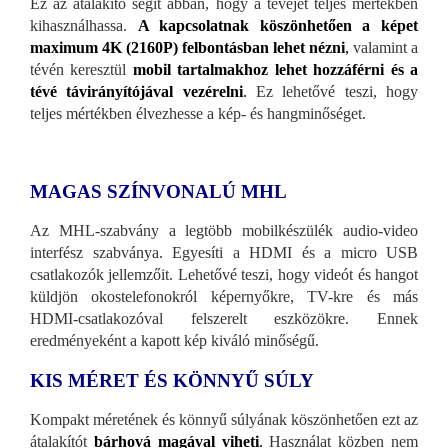
Ez az átalakító segít abban, hogy a tévéjét teljes mértékben
kihasználhassa.
A kapcsolatnak köszönhetően a képet
maximum
4K (2160P)
felbontásban lehet nézni
,
valamint a
tévén keresztül
mobil tartalmakhoz lehet hozzáférni és a
tévé távirányítójával vezérelni
.
Ez lehetővé teszi, hogy
teljes mértékben élvezhesse a kép- és hangminőséget.
MAGAS SZÍNVONALÚ MHL
Az MHL-szabvány a legtöbb mobilkészülék audio-video
interfész szabványa. Egyesíti a HDMI és a micro USB
csatlakozók jellemzőit. Lehetővé teszi, hogy videót és hangot
küldjön okostelefonokról képernyőkre, TV-kre és más
HDMI-csatlakozóval felszerelt eszközökre. Ennek
eredményeként a kapott kép kiváló minőségű.
KIS MÉRET ÉS KÖNNYŰ SÚLY
Kompakt méretének és könnyű súlyának köszönhetően ezt az
átalakítót
bárhová magával viheti
.
Használat közben nem