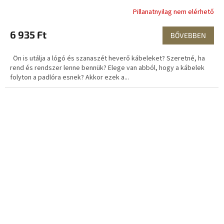
Pillanatnyilag nem elérhető
6 935 Ft
BŐVEBBEN
Ön is utálja a lógó és szanaszét heverő kábeleket? Szeretné, ha
rend és rendszer lenne bennük? Elege van abból, hogy a kábelek
folyton a padlóra esnek? Akkor ezek a...