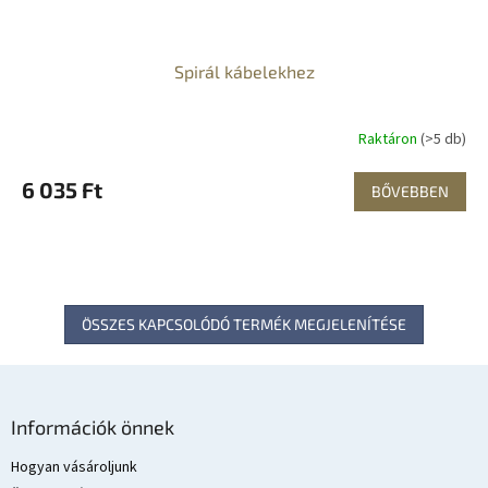
Spirál kábelekhez
Raktáron
(>5 db)
6 035 Ft
BŐVEBBEN
ÖSSZES KAPCSOLÓDÓ TERMÉK MEGJELENÍTÉSE
L
á
Információk önnek
b
l
Hogyan vásároljunk