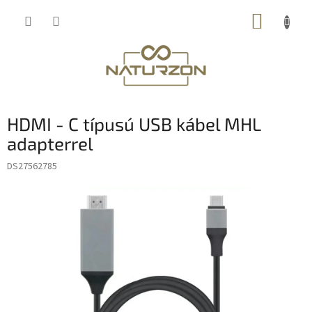
Ugrás
KOSÁR
a
fő
tartalomhoz
HDMI - C típusú USB kábel MHL
adapterrel
DS27562785