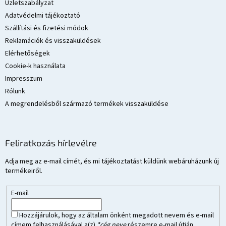
é
Üzletszabályzat
c
Adatvédelmi tájékoztató
Szállítási és fizetési módok
Reklamációk és visszaküldések
Elérhetőségek
Cookie-k használata
Impresszum
Rólunk
A megrendelésből származó termékek visszaküldése
Feliratkozás hírlevélre
Adja meg az e-mail címét, és mi tájékoztatást küldünk webáruházunk új
termékeiről.
E-mail
Hozzájárulok, hogy az általam önként megadott nevem és e-mail
címem felhasználásával a(z)
*cég neve
részemre e-mail útján