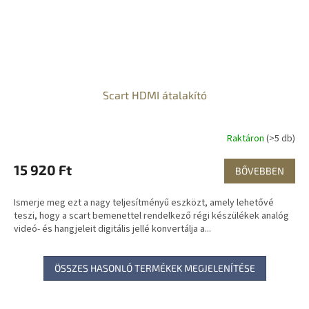
Scart HDMI átalakító
Raktáron
(>5 db)
15 920 Ft
BŐVEBBEN
Ismerje meg ezt a nagy teljesítményű eszközt, amely lehetővé
teszi, hogy a scart bemenettel rendelkező régi készülékek analóg
videó- és hangjeleit digitális jellé konvertálja a...
ÖSSZES HASONLÓ TERMÉKEK MEGJELENÍTÉSE