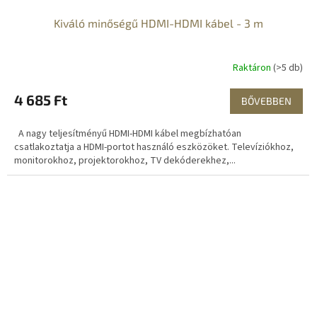
Kiváló minőségű HDMI-HDMI kábel - 3 m
Raktáron
(>5 db)
4 685 Ft
BŐVEBBEN
A nagy teljesítményű HDMI-HDMI kábel megbízhatóan
csatlakoztatja a HDMI-portot használó eszközöket. Televíziókhoz,
monitorokhoz, projektorokhoz, TV dekóderekhez,...