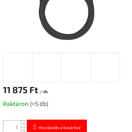
11 875 Ft
/ db
Egységár:
Raktáron
(>5 db)
Hozzáadás a kosárhoz