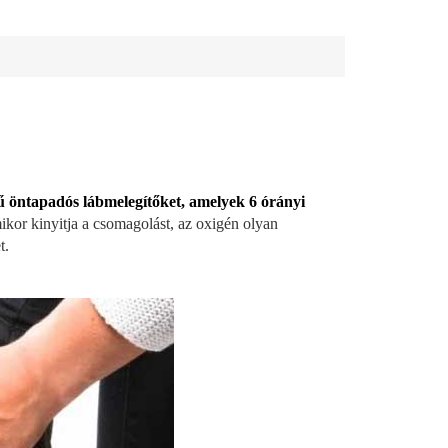
ű öntapadós lábmelegítőket, amelyek 6 órányi
kor kinyitja a csomagolást, az oxigén olyan
t.