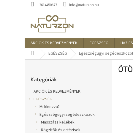
Ugrás
+3614450677
info@naturzon.hu
a
fő
tartalomhoz
AKCIÓK ÉS KEDVEZMÉNYEK
EGÉSZSÉG
HÁZ ÉS
Kezdőlap
EGÉSZSÉG
Egészségügyi segédeszközö
O
ÖTÖ
l
Kategóriák
d
Kategóriák
átugrása
a
l
AKCIÓK ÉS KEDVEZMÉNYEK
s
EGÉSZSÉG
ó
Mi kínozza?
p
a
Egészségügyi segédeszközök
n
Masszázs kellékek
e
Rögzítők és ortézisek