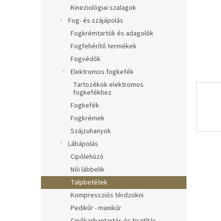
l
Kineziológiai szalagok
Fog- és szájápolás
Fogkrémtartók és adagolók
Fogfehérítő termékek
Fogvédők
Elektromos fogkefék
Tartozékok elektromos
fogkefékhez
Fogkefék
Fogkrémek
Szájzuhanyok
Lábápolás
Cipőlehúzó
Női lábbelik
Talpbetétek
Kompressziós térdzokni
Pedikűr - manikűr