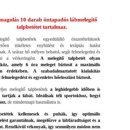
magolás 10 darab öntapadós lábmelegítő
talpbetétet tartalmaz.
ítő talpbetétek egyedülálló összetételüknek
etően tökéletes enyhülést és terápiás hatást
anak. A száraz hő mélyen behatol, segít felmelegedni és
eni a vérkeringést.
A melegítő talpbetét olyan
zköz, amely 6 óra meleget biztosít a maximális
em érdekében.
A szabadalmaztatott kialakítás
 felmelegedést és egyenletes hőeloszlást biztosít.
ljes melegítő talpbetétek
a leghidegebb időben is
tartják a lábát. Ideálisak téli sportokhoz, hegyi
hoz,
de mindennapi használatra is.
betétek kellemesek és puhák, így optimális
elést garantálnak, megelőzve a lábfáradtságot és a
at. Rendkívül vékonyak, így semmilyen módon nem