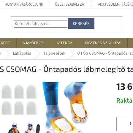
HOGYAN VÁSÁROLJUNK
ÜZLETSZABÁLYZAT
ADATVÉDELMI TÁJÉ
KERESÉS
 KERT
AJÁNDÉKOK
JÁTÉKOK
INGYENES SZÁLLÍTÁS
k
Lábápolás
Talpbetétek
ÖTÖS CSOMAG - Öntapadós láb
S CSOMAG - Öntapadós lábmelegítő ta
13 
Egységár
Rakt