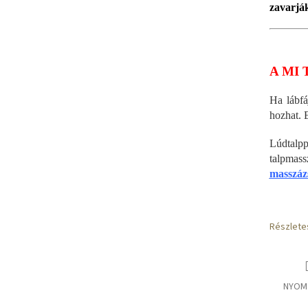
zavarják
A MI 
Ha lábfá
hozhat. 
Lúdtalp
talpm
masszáz
Részlete
NYOM