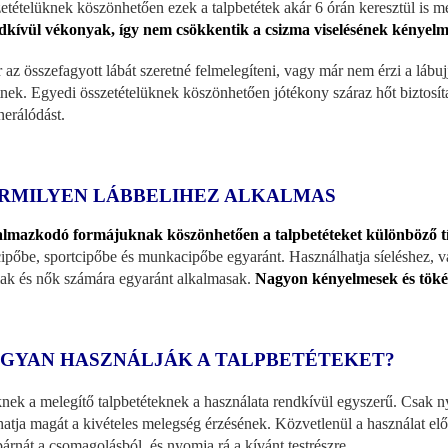
etételüknek köszönhetően ezek a talpbetétek akár 6 órán keresztül is mel
kívül vékonyak, így nem csökkentik a csizma viselésének kényel
 az összefagyott lábát szeretné felmelegíteni, vagy már nem érzi a lábujj
tnek. Egyedi összetételüknek köszönhetően jótékony száraz hőt biztosíta
nerálódást.
RMILYEN LÁBBELIHEZ ALKALMAS
lmazkodó formájuknak köszönhetően a talpbetéteket különböző tí
cipőbe, sportcipőbe és munkacipőbe egyaránt. Használhatja síeléshez, v
iak és nők számára egyaránt alkalmasak.
Nagyon kényelmesek és tökéle
GYAN HASZNÁLJÁK A TALPBETÉTEKET?
nek a melegítő talpbetéteknek a használata rendkívül egyszerű. Csak nyi
hatja magát a kivételes melegség érzésének. Közvetlenül a használat elő
párnát a csomagolásból, és nyomja rá a kívánt testrészre.