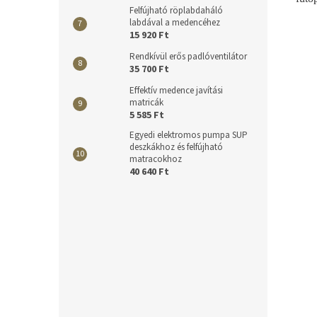
Felfújható röplabdaháló
labdával a medencéhez
15 920 Ft
Rendkívül erős padlóventilátor
35 700 Ft
Effektív medence javítási
matricák
5 585 Ft
Egyedi elektromos pumpa SUP
deszkákhoz és felfújható
matracokhoz
40 640 Ft