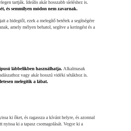
egen tartják. Ideális akár hosszabb síeléshez is.
mét, és semmilyen módon nem zavarnak.
ait a hidegtől, ezek a melegítő betétek a segítségére
nak, amely mélyen behatol, segítve a keringést és a
pusú lábbelikben használhatja.
Alkalmasak
adászathoz vagy akár hosszú vidéki sétákhoz is.
tesen melegítik a lábat.
ssa ki őket, és ragassza a kívánt helyre, és azonnal
tt nyissa ki a tapasz csomagolását. Vegye ki a