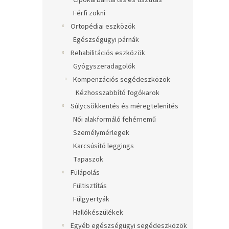
Cipőkarbantartás és tisztítás
Férfi zokni
Ortopédiai eszközök
Egészségügyi párnák
Rehabilitációs eszközök
Gyógyszeradagolók
Kompenzációs segédeszközök
Kézhosszabbító fogókarok
Súlycsökkentés és méregtelenítés
Női alakformáló fehérnemű
Személymérlegek
Karcsúsító leggings
Tapaszok
Fülápolás
Fültisztítás
Fülgyertyák
Hallókészülékek
Egyéb egészségügyi segédeszközök