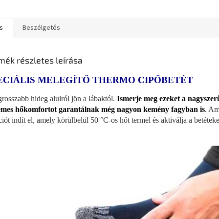
s
Beszélgetés
mék részletes leírása
ECIÁLIS MELEGÍTŐ THERMO CIPŐBETÉT
grosszabb hideg alulról jön a lábaktól.
Ismerje meg ezeket a nagyszer
emes hőkomfortot garantálnak még nagyon kemény fagyban is
.
Ami
ciót indít el, amely körülbelül 50 °C-os hőt termel és aktiválja a betéteke