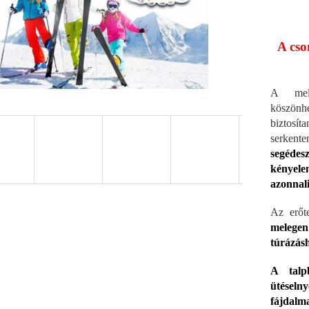
A cso
A meleg
köszönh
biztosít
serkent
segédes
kényel
azonnali
Az erőte
melegen 
túrázás
A talp
ütéselny
fájdalm