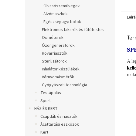
Olvasószemüvegek
Alvómaszkok
Leírá
Egészségügyi botok
Elektromos takarók és fűtőtestek
Ter
Oximéterek
Ózongenerátorok
SP
Rovarriasztók
Sterilizátorok
A le
kell
Inhalátor készülékek
reak
Vérnyomásmérők
Gyógyászati technológia
Testápolás
Sport
HÁZ ÉS KERT
Csapdák és riasztók
Állattartási eszközök
Kert