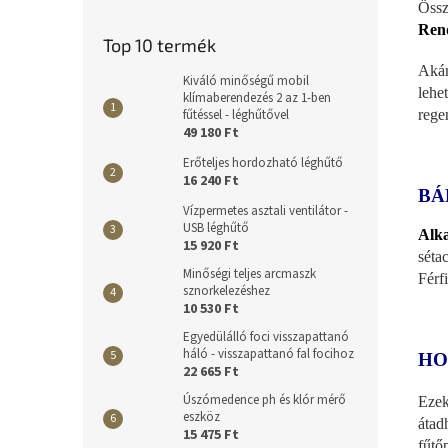
Össz
Rend
Top 10 termék
Akár
Kiváló minőségű mobil
lehe
klímaberendezés 2 az 1-ben
rege
fűtéssel - léghűtővel
49 180 Ft
Erőteljes hordozható léghűtő
16 240 Ft
BÁ
Vízpermetes asztali ventilátor -
USB léghűtő
Alka
15 920 Ft
séta
Minőségi teljes arcmaszk
Férf
sznorkelezéshez
10 530 Ft
Egyedülálló foci visszapattanó
háló - visszapattanó fal focihoz
HO
22 665 Ft
Úszómedence ph és klór mérő
Ezek
eszköz
átad
15 475 Ft
fűtő