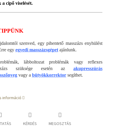
 a cipő viselését.
TIPPÜNK
jdalomtól szenved, egy pihentető masszázs enyhülést
Erre egy
egyedi masszázsgépet
ajánlunk.
problémák, lábboltozat problémák vagy reflexes
asszázs szüksége esetén az
akupresszúrás
sszőnyeg
vagy a
bütyökkorrektor
segíthet.
s információ
TATÁS
KÉRDÉS
MEGOSZTÁS