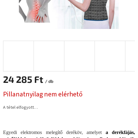
24 285 Ft
/ db
Egységár:
Pillanatnyilag nem elérhető
A tétel elfogyott…
Egyedi elektromos melegítő deréköv, amelyet
a derékfájás,