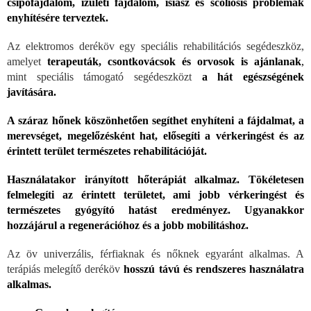
csípőfájdalom, ízületi fájdalom, isiász és scoliosis problémák
enyhítésére terveztek.
Az elektromos deréköv egy speciális rehabilitációs segédeszköz,
amelyet
terapeuták, csontkovácsok és orvosok is ajánlanak
,
mint speciális támogató segédeszközt
a hát egészségének
javítására.
A száraz hőnek köszönhetően segíthet enyhíteni a fájdalmat, a
merevséget, megelőzésként hat, elősegíti a vérkeringést és az
érintett terület természetes rehabilitációját.
Használatakor irányított hőterápiát alkalmaz. Tökéletesen
felmelegíti az érintett területet, ami jobb vérkeringést és
természetes gyógyító hatást eredményez. Ugyanakkor
hozzájárul a regenerációhoz és a jobb mobilitáshoz.
Az öv univerzális, férfiaknak és nőknek egyaránt alkalmas. A
terápiás melegítő deréköv
hosszú távú és rendszeres használatra
alkalmas.