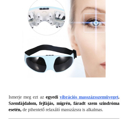
Ismerje meg ezt az
egyedi
vibrációs masszázsszemüveget
.
Szemfájdalom, fejfájás, migrén, fáradt szem szindróma
esetén,
de pihentető relaxáló masszázsra is alkalmas.