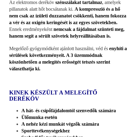
Az elektromos deréköv
szénszálakat tartalmaz
,
amelyek
pillanatok alatt hőt bocsátanak ki.
A kompresszió és a hő
nem csak az ízületi duzzanatot csökkenti, hanem fokozza
a vér és az oxigén keringését is az egyes szövetekben.
Ennek eredményeként
nemcsak a fájdalmat szünteti meg,
hanem segít a sérült szövetek helyreállításában is.
Megelőző gyógymódként ajánlott használni, véd és
enyhíti a
sérülések következményeit. A 3 üzemmódnak
köszönhetően a melegítés erősségét tetszés szerint
választhatja ki.
KINEK KÉSZÜLT A MELEGÍTŐ
DERÉKÖV
A hát- és csípőfájdalomtól szenvedők számára
Ülőmunka esetén
A nehéz kézi munkát végzők számára
Sporttevékenységekhez