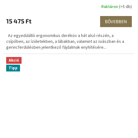
Raktáron
(>5 db)
15 475 Ft
BŐVEBBEN
Az egyedülálló ergonomikus deréköv a hát alsó részén, a
csípőben, az ízületekben, a lábakban, valamint az isiászban és a
gerincferdülésben jelentkező fájdalmak enyhítésére...
Akció
Tipp