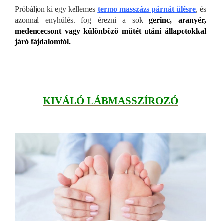
Próbáljon ki egy kellemes
termo masszázs párnát ülésre
, és
azonnal enyhülést fog érezni a sok
gerinc, aranyér,
medencecsont vagy különböző műtét utáni állapotokkal
járó fájdalomtól.
KIVÁLÓ LÁBMASSZÍROZÓ