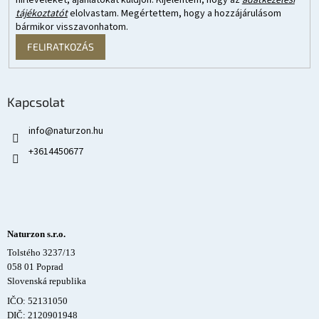
hírleveleket, ajánlatokat küldjön. Kijelentem, hogy az
adatkezelési
tájékoztatót
elolvastam. Megértettem, hogy a hozzájárulásom
bármikor visszavonhatom.
FELIRATKOZÁS
Kapcsolat
info
@
naturzon.hu
+3614450677
Naturzon s.r.o.
Tolstého 3237/13
058 01 Poprad
Slovenská republika
IČO: 52131050
DIČ: 2120901948