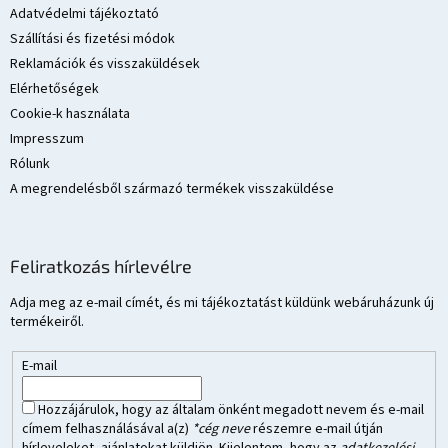
c
Adatvédelmi tájékoztató
Szállítási és fizetési módok
Reklamációk és visszaküldések
Elérhetőségek
Cookie-k használata
Impresszum
Rólunk
A megrendelésből származó termékek visszaküldése
Feliratkozás hírlevélre
Adja meg az e-mail címét, és mi tájékoztatást küldünk webáruházunk új
termékeiről.
E-mail
Hozzájárulok, hogy az általam önként megadott nevem és e-mail
címem felhasználásával a(z)
*cég neve
részemre e-mail útján