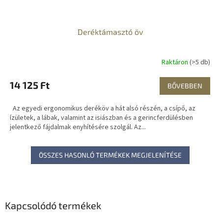
Deréktámasztó öv
Raktáron
(>5 db)
14 125 Ft
BŐVEBBEN
Az egyedi ergonomikus deréköv a hát alsó részén, a csípő, az
ízületek, a lábak, valamint az isiászban és a gerincferdülésben
jelentkező fájdalmak enyhítésére szolgál. Az...
ÖSSZES HASONLÓ TERMÉKEK MEGJELENÍTÉSE
Kapcsolódó termékek