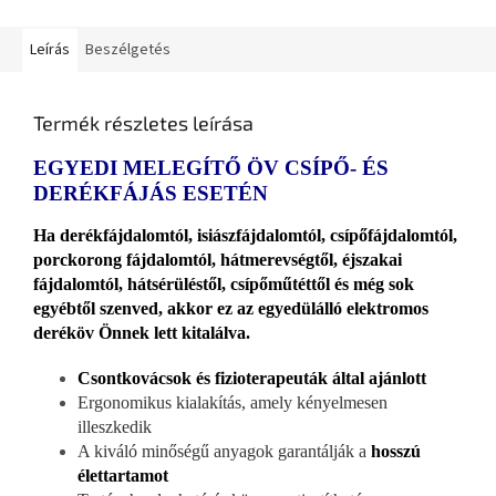
Leírás
Beszélgetés
Termék részletes leírása
EGYEDI MELEGÍTŐ ÖV CSÍPŐ- ÉS
DERÉKFÁJÁS ESETÉN
Ha derékfájdalomtól, isiászfájdalomtól, csípőfájdalomtól,
porckorong fájdalomtól, hátmerevségtől, éjszakai
fájdalomtól, hátsérüléstől, csípőműtéttől és még sok
egyébtől szenved, akkor ez az egyedülálló elektromos
deréköv Önnek lett kitalálva.
Csontkovácsok és fizioterapeuták által ajánlott
Ergonomikus kialakítás, amely kényelmesen
illeszkedik
A kiváló minőségű anyagok garantálják a
hosszú
élettartamot