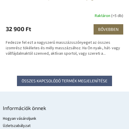
Raktáron
(>5 db)
32 900 Ft
BŐVEBBEN
Fedezze fel ezt a nagyszerű masszázsszőnyeget az összes
izomrész tökéletes és mély masszázsához. Ha Ön nyak-, hát- vagy
vállfájdalmaktól szenved, aktívan sportol, vagy szereti a...
ÖSSZES KAPCSOLÓDÓ TERMÉK MEGJELENÍTÉSE
L
á
Információk önnek
b
l
Hogyan vásároljunk
é
Üzletszabályzat