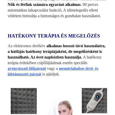
Nők és férfiak számára egyaránt alkalmas
.
90 perces
automatikus kikapcsolási funkció. A túlmelegedés elleni
védelem biztosítja a biztonságos és gondtalan használatot.
HATÉKONY TERÁPIA ÉS MEGELŐZÉS
Az elektromos deréköv
alkalmas hosszú távú használatra,
a hátfájás hatékony terápiájaként, de megelőzésként is
használható. Az övet napközben használja
.
A hatékony
terápia érdekében csípőfájdalmak esetén speciális
gyógyászati ülőpárnát
vagy a
memóriahabos térd- és
lábtámasztó párnát
is ajánljuk.