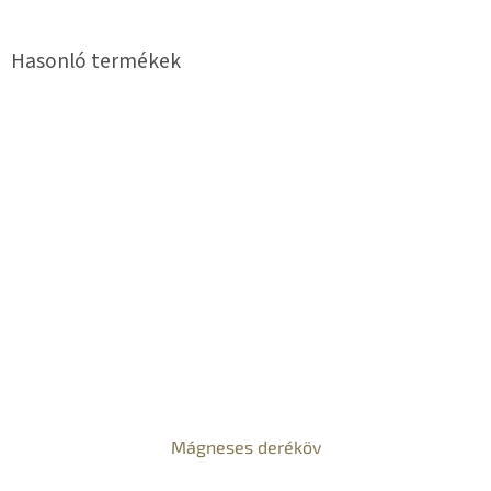
Mágneses deréköv