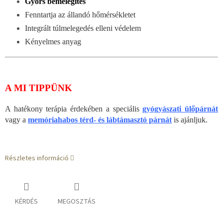
Gyors bemelegítés
Fenntartja az állandó hőmérsékletet
Integrált túlmelegedés elleni védelem
Kényelmes anyag
A MI TIPPÜNK
A hatékony terápia érdekében a speciális
gyógyászati ülőpárnát
vagy a
memóriahabos térd- és lábtámasztó párnát
is ajánljuk.
Részletes információ
KÉRDÉS
MEGOSZTÁS