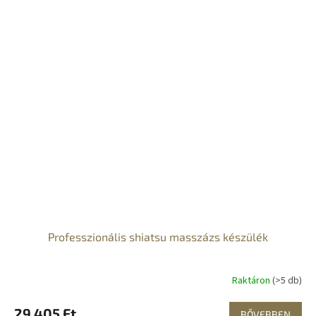
Professzionális shiatsu masszázs készülék
Raktáron
(>5 db)
29 405 Ft
BŐVEBBEN