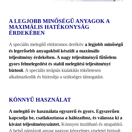
A LEGJOBB MINŐSÉGŰ ANYAGOK A
MAXIMÁLIS HATÉKONYSÁG
ÉRDEKÉBEN
A speciális melegítő elektromos deréköv
a legjobb minőségű
és legerősebb anyagokból készült a maximális
teljesítmény érdekében. A nagy teljesítményű fűtőelem
gyors felmelegedést és stabil melegítési teljesítményt
biztosít
.
A speciális terápiás kialakítás tökéletesen
alkalmazkodik és biztosítja a szükséges támogatást.
KÖNNYŰ HASZNÁLAT
A melegítő öv használata egyszerű és gyors. Egyszerűen
kapcsolja be, csatlakoztassa a hálózathoz, és válassza ki a
kívánt teljesítményszintet.
Könnyen tisztítható és strapabíró.
A belső párnázott anyag nagyon kényelmes viseletet biztosít.