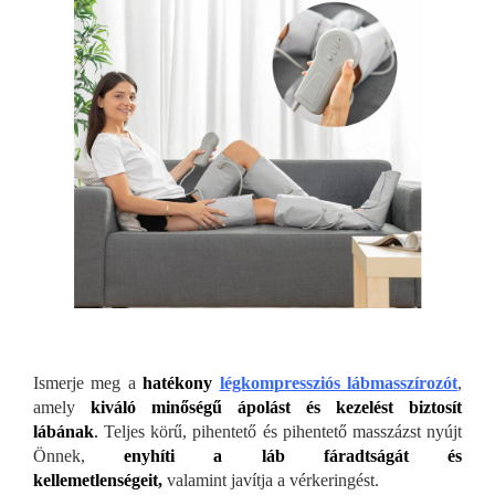
Ismerje meg a
hatékony
légkompressziós lábmasszírozót
,
amely
kiváló minős
égű ápolást és kezelést biztosít
lábának
.
Teljes körű, pihentető és pihentető masszázst nyújt
Önnek,
enyhíti a láb fáradtságát és
kellemetlenségeit,
valamint javítja a vérkeringést.