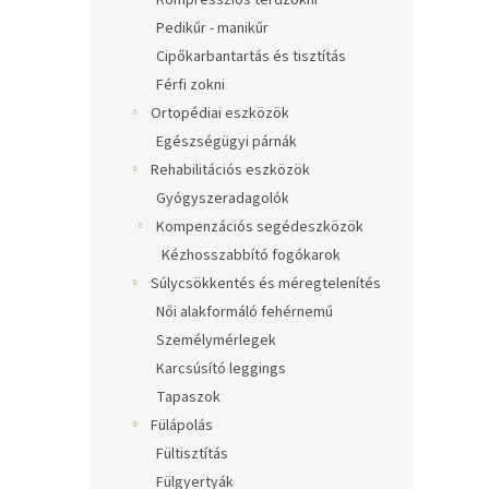
Kompressziós térdzokni
Pedikűr - manikűr
Cipőkarbantartás és tisztítás
Férfi zokni
Ortopédiai eszközök
Egészségügyi párnák
Rehabilitációs eszközök
Gyógyszeradagolók
Kompenzációs segédeszközök
Kézhosszabbító fogókarok
Súlycsökkentés és méregtelenítés
Női alakformáló fehérnemű
Személymérlegek
Karcsúsító leggings
Tapaszok
Fülápolás
Fültisztítás
Fülgyertyák