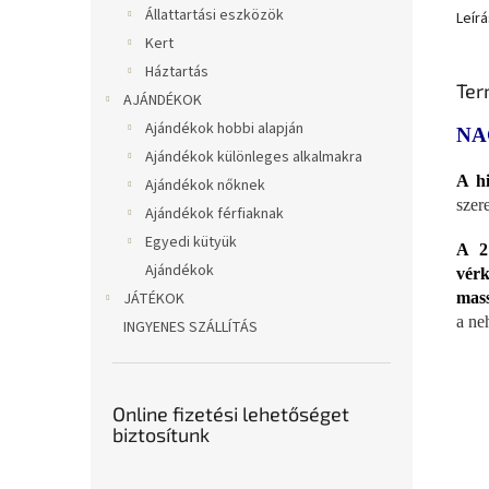
Állattartási eszközök
Leírá
Kert
Háztartás
Ter
AJÁNDÉKOK
Ajándékok hobbi alapján
NA
Ajándékok különleges alkalmakra
A hi
Ajándékok nőknek
szer
Ajándékok férfiaknak
Egyedi kütyük
A 2 
Ajándékok
vérk
JÁTÉKOK
mass
a ne
INGYENES SZÁLLÍTÁS
Online fizetési lehetőséget
biztosítunk