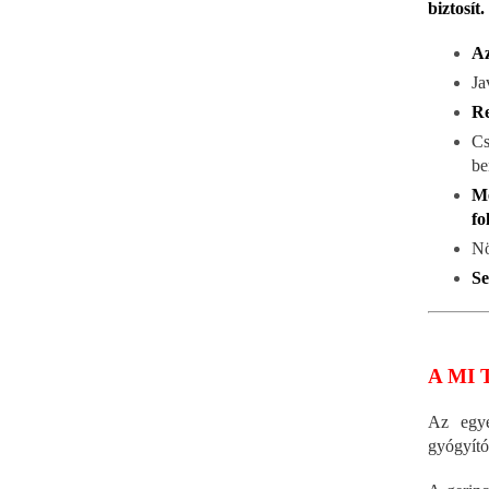
biztosít.
Az
Ja
Re
Cs
be
Me
fo
Nö
Se
A MI 
Az egy
gyógyító