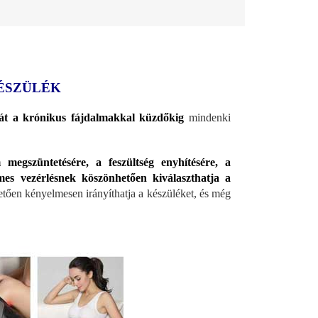
KÉSZÜLÉK
 át a krónikus fájdalmakkal küzdőkig
mindenki
 megszüntetésére, a feszültség enyhítésére, a
es vezérlésnek köszönhetően kiválaszthatja a
ően kényelmesen irányíthatja a készüléket, és még