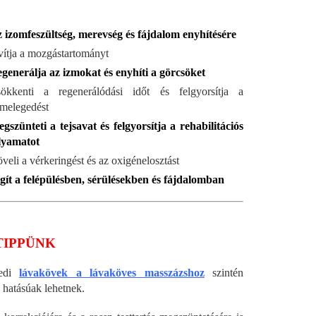
 izomfeszültség, merevség és fájdalom enyhítésére
vítja a mozgástartományt
generálja az izmokat és enyhíti a görcsöket
ökkenti a regenerálódási időt és felgyorsítja a
melegedést
gszünteti a tejsavat és felgyorsítja a rehabilitációs
lyamatot
veli a vérkeringést és az oxigénelosztást
gít a felépülésben, sérülésekben és fájdalomban
TIPPÜNK
edi
lávakövek a lávaköves masszázshoz
szintén
 hatásúak lehetnek.