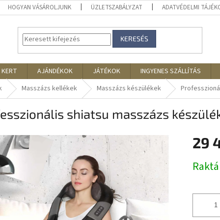
HOGYAN VÁSÁROLJUNK
ÜZLETSZABÁLYZAT
ADATVÉDELMI TÁJÉ
KERESÉS
 KERT
AJÁNDÉKOK
JÁTÉKOK
INGYENES SZÁLLÍTÁS
k
Masszázs kellékek
Masszázs készülékek
Professzioná
esszionális shiatsu masszázs készülé
29 
Egységár
Rakt