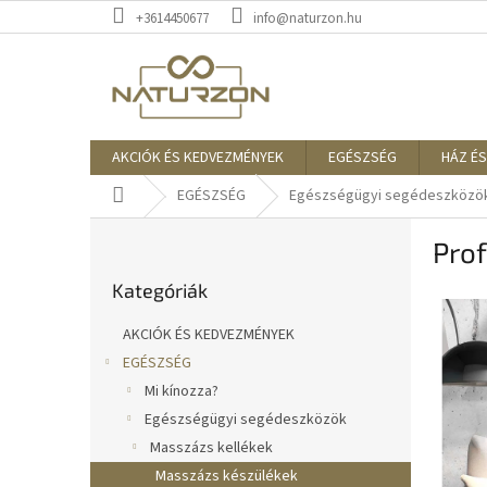
Ugrás
+3614450677
info@naturzon.hu
a
fő
tartalomhoz
AKCIÓK ÉS KEDVEZMÉNYEK
EGÉSZSÉG
HÁZ ÉS
Kezdőlap
EGÉSZSÉG
Egészségügyi segédeszközö
O
Prof
l
Kategóriák
d
Kategóriák
átugrása
a
l
AKCIÓK ÉS KEDVEZMÉNYEK
s
EGÉSZSÉG
ó
Mi kínozza?
p
a
Egészségügyi segédeszközök
n
Masszázs kellékek
e
Masszázs készülékek