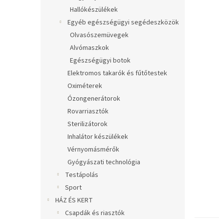
Hallókészülékek
Egyéb egészségügyi segédeszközök
Olvasószemüvegek
Alvómaszkok
Egészségügyi botok
Elektromos takarók és fűtőtestek
Oximéterek
Ózongenerátorok
Rovarriasztók
Sterilizátorok
Inhalátor készülékek
Vérnyomásmérők
Gyógyászati technológia
Testápolás
Sport
HÁZ ÉS KERT
Csapdák és riasztók