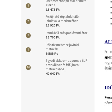
Úszómedence ph és klór mérő
eszköz
15 475 Ft
Felfújható röplabdaháló
labdával a medencéhez
15 920 Ft
Rendkívül erős padlóventilátor
35 700 Ft
AL
Effektív medence javítási
matricák
A m
5 585 Ft
spor
Egyedi elektromos pumpa SUP
rege
deszkákhoz és felfújható
átjá
matracokhoz
40 640 Ft
ID
Vess
pénz