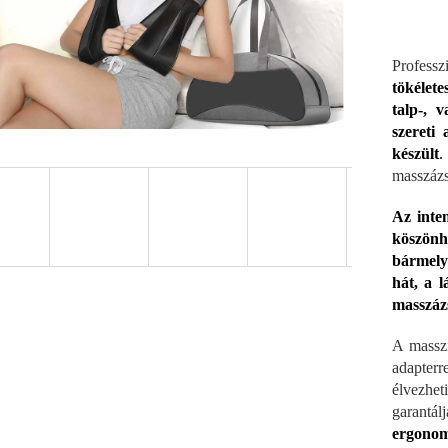
Profess
tökélet
talp-, 
szereti
készült
.
masszázs
Az inten
köszönh
bármely
hát, a l
masszáz
A masszí
adapter
élvezhet
garantál
ergonom