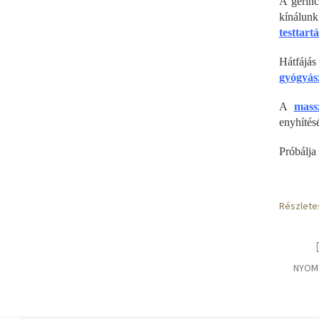
A gerinc
kínálu
testtart
Hátfájá
gyógyás
A
mass
enyhítésé
Próbálja
Részlete
NYOM