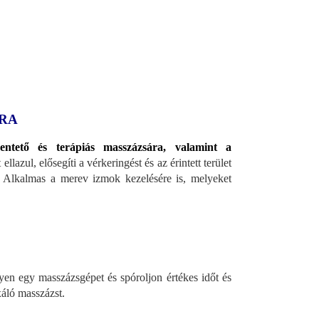
KRA
ntető és terápiás masszázsára, valamint a
ellazul, elősegíti a vérkeringést és az érintett terület
Alkalmas a merev izmok kezelésére is, melyeket
en egy masszázsgépet és spóroljon értékes időt és
axáló masszázst.