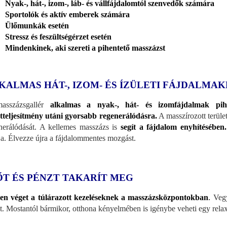
Nyak-, hát-, izom-, láb- és vállfájdalomtól szenvedők számára
Sportolók és aktív emberek számára
Ülőmunkák esetén
Stressz és feszültségérzet esetén
Mindenkinek, aki szereti a pihentető masszázst
KALMAS HÁT-, IZOM- ÉS ÍZÜLETI FÁJDALMA
asszázsgallér
alkalmas a nyak-, hát- és izomfájdalmak pihe
tteljesítmény utáni gyorsabb regenerálódásra.
A masszírozott terület 
nerálódását. A kellemes masszázs is
segít a fájdalom enyhítésében.
rja. Élvezze újra a fájdalommentes mozgást.
ŐT ÉS PÉNZT TAKARÍT MEG
en véget a túlárazott kezeléseknek a masszázsközpontokban
.
Vegy
t. Mostantól bármikor, otthona kényelmében is igénybe veheti egy rel