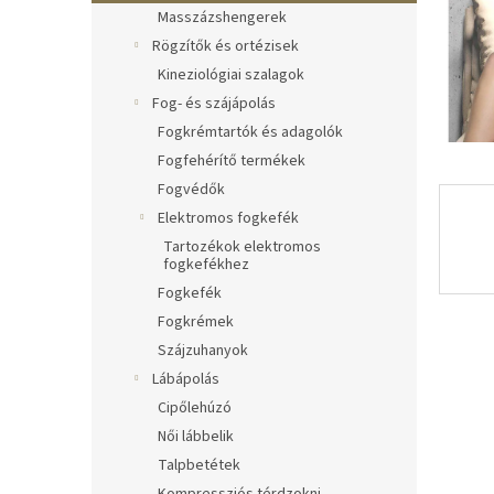
l
Masszázshengerek
Rögzítők és ortézisek
Kineziológiai szalagok
Fog- és szájápolás
Fogkrémtartók és adagolók
Fogfehérítő termékek
Fogvédők
Elektromos fogkefék
Tartozékok elektromos
fogkefékhez
Fogkefék
Fogkrémek
Szájzuhanyok
Lábápolás
Cipőlehúzó
Női lábbelik
Talpbetétek