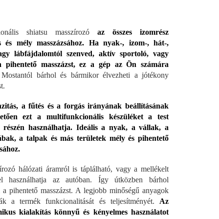
zionális shiatsu masszírozó
az összes izomrész
es és mély masszázsához. Ha nyak-, izom-, hát-,
vagy lábfájdalomtól szenved, aktív sportoló, vagy
 a pihentető masszázst, ez a gép az Ön számára
Mostantól bárhol és bármikor élvezheti a jótékony
t.
zitás, a fűtés és a forgás irányának beállításának
etően ezt a multifunkcionális készüléket a test
 részén használhatja. Ideális a nyak, a vállak, a
ábak, a talpak és más területek mély és pihentető
sához.
rozó hálózati áramról is táplálható, vagy a mellékelt
rel használhatja az autóban. Így útközben bárhol
i a pihentető masszázst. A legjobb minőségű anyagok
ják a termék funkcionalitását és teljesítményét.
Az
ikus kialakítás könnyű és kényelmes használatot