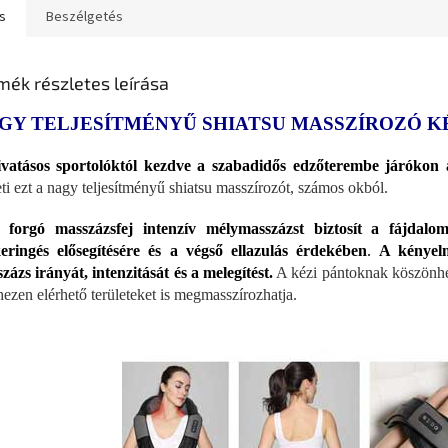
s
Beszélgetés
mék részletes leírása
GY TELJESÍTMÉNYŰ SHIATSU MASSZÍROZÓ 
vatásos sportolóktól kezdve a szabadidős edzőterembe járókon
eti ezt a nagy teljesítményű shiatsu masszírozót, számos okból.
forgó masszázsfej intenzív mélymasszázst biztosít a fájdalom
eringés elősegítésére és a végső ellazulás érdekében
.
A kényelm
zázs irányát, intenzitását és a melegítést.
A kézi pántoknak köszönhet
hezen elérhető területeket is megmasszírozhatja.