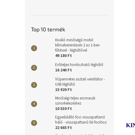
Top 10 termék
Kiváló minőségű mobil
klímaberendezés 2 az 1-ben
fűtéssel - léghűtővel
49 180 Ft
Erőteljes hordozható léghűtő
16 240 Ft
Vízpermetes asztali ventilátor -
USB léghűtő
15 920 Ft
Minőségi teljes arcmaszk
sznorkelezéshez
10 530 Ft
Egyedülálló foci visszapattanó
háló - visszapattanó fal focihoz
KI
22 665 Ft