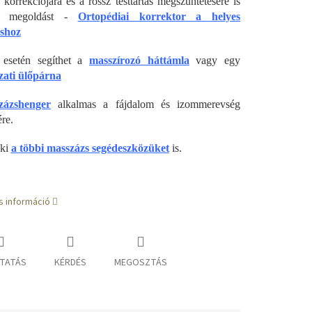
 korrekciójára és a rossz testtartás megszüntetésére is
nk megoldást -
Ortopédiai korrektor a helyes
áshoz
s esetén segíthet a
masszírozó háttámla
vagy egy
zati ülőpárna
zázshenger
alkalmas a fájdalom és izommerevség
re.
 ki
a többi masszázs segédeszközüket
is.
s információ
TATÁS
KÉRDÉS
MEGOSZTÁS