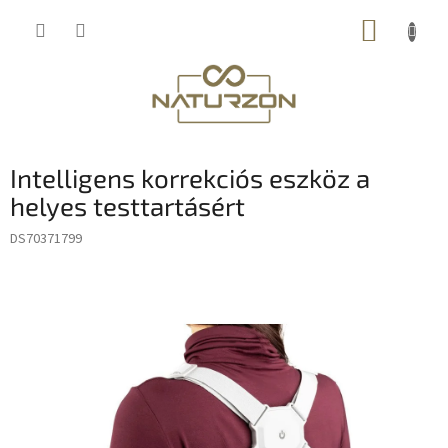
Ugrás
KOSÁR
a
fő
tartalomhoz
Intelligens korrekciós eszköz a
helyes testtartásért
DS70371799