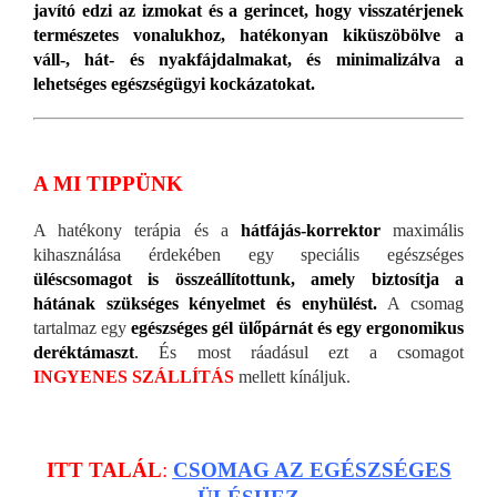
javító edzi az izmokat és a gerincet, hogy visszatérjenek
természetes vonalukhoz, hatékonyan kiküszöbölve a
váll-, hát- és nyakfájdalmakat, és minimalizálva a
lehetséges egészségügyi kockázatokat.
A MI TIPPÜNK
A hatékony terápia és a
hátfájás-korrektor
maximális
kihasználása érdekében egy speciális egészséges
üléscsomagot is összeállítottunk, amely biztosítja a
hátának szükséges kényelmet és enyhülést.
A csomag
tartalmaz egy
egészséges gél ülőpárnát és egy ergonomikus
deréktámaszt
.
És most ráadásul ezt a csomagot
INGYENES SZÁLLÍTÁS
mellett kínáljuk.
ITT TALÁL
:
CSOMAG AZ EGÉSZSÉGES