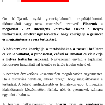
Ön hátfájástól, nyaki gerincfájdalomtól, csípőfájdalomtól,
ülőmunkától vagy rossz testtartástól szenved?
Elhoztuk a
megoldást - az Intelligens korrekciós eszköz a helyes
testtartásért, amelyet úgy terveztek, hogy korrigálja a gerincét
és megszüntesse a rossz testtartást.
A hátkorrektor korrigálja a tartáshibákat, a rosszul beállított
és kiálló vállakat, a púposodást, erősíti az izmokat és kialakítja
a helyes testtartás szokását
.
Nagyszerűen enyhíti a fájdalmat.
Rendszeres használatával jelentős és tartós javulás érhető el.
A beépített érzékelőnek köszönhetően megbízhatóan figyelmeztet.
Ha a testtartása helytelen, elkezd rezegni, hogy megváltoztassa a
testtartást. A lehető legdiszkrétebb és leghatékonyabb. Univerzális
kialakításának köszönhetően férfiak, nők és gyermekek számára
egyaránt alkalmas.
A terápiás hátkiegyenesítő öv
hosszú távú és rendszeres