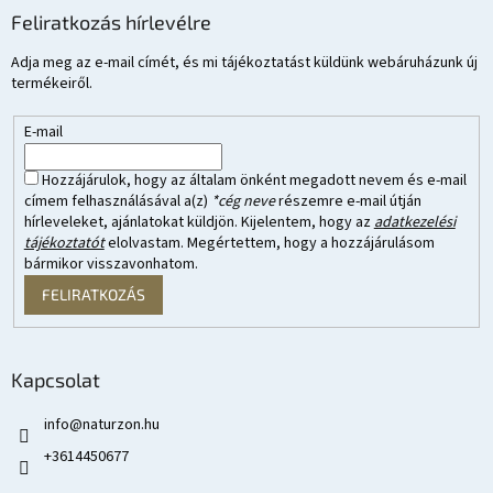
Feliratkozás hírlevélre
Adja meg az e-mail címét, és mi tájékoztatást küldünk webáruházunk új
termékeiről.
E-mail
Hozzájárulok, hogy az általam önként megadott nevem és e-mail
címem felhasználásával a(z)
*cég neve
részemre e-mail útján
hírleveleket, ajánlatokat küldjön. Kijelentem, hogy az
adatkezelési
tájékoztatót
elolvastam. Megértettem, hogy a hozzájárulásom
bármikor visszavonhatom.
FELIRATKOZÁS
Kapcsolat
info
@
naturzon.hu
+3614450677