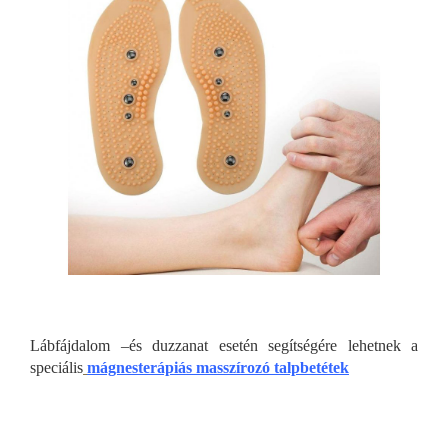
Lábfájdalom –és duzzanat esetén segítségére lehetnek a
speciális
mágnesterápiás masszírozó talpbetétek