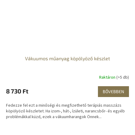
Vákuumos műanyag köpölyöző készlet
Raktáron
(>5 db)
8 730 Ft
BŐVEBBEN
Fedezze fel ezt a minőségi és megfizethető terápiás masszázs
köpölyöző készletet. Ha izom-, hát-, ízületi, narancsbőr- és egyéb
problémákkal küzd, ezek a vákuumharangok Önnek...