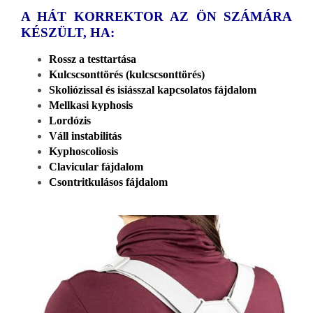
A HÁT KORREKTOR AZ ÖN SZÁMÁRA
KÉSZÜLT, HA:
Rossz a testtartása
Kulcscsonttörés (kulcscsonttörés)
Skoliózissal és isiásszal kapcsolatos fájdalom
Mellkasi kyphosis
Lordózis
Váll instabilitás
Kyphoscoliosis
Clavicular fájdalom
Csontritkulásos fájdalom