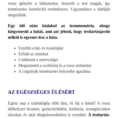
veszi igénybe a hátizmokat, feszesíti a test magját, így
természetes korrekciót eredményez. Ugyanakkor a hátfájás
megszűnik.
Egy idő után kialakul az izommemória, ahogy
kiegyenesíti a hátát, ami azt jelenti, hogy testtartásjavító
nélkül is egyenes lesz a háta.
Enyhíti a hát- és nyakfájást
Erősíti az izmokat
Csökkenti a merevséget
Megszünteti a scoliózist és a rossz testtartást
A csigolyák természetes helyzetbe igazítása
AZ EGÉSZSÉGES ÜLÉSÉRT
Egész nap a számítógép előtt ülsz, és fáj a hátad? A rossz
ülőhelyzet ficamot, gerincferdülést, lordózist, izomgörcsöket
okozhat, és akár idegkárosodáshoz is vezethet.
A testtartás-