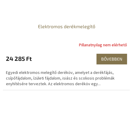
Elektromos derékmelegítő
Pillanatnyilag nem elérhető
24 285 Ft
BŐVEBBEN
Egyedi elektromos melegítő deréköv, amelyet a derékfájás,
csípőfájdalom, ízületi fájdalom, isiász és scoliosis problémák
enyhítésére terveztek. Az elektromos deréköv egy...