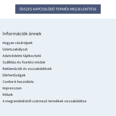
ÖSSZES KAPCSOLÓDÓ TERMÉK MEGJELENÍTÉSE
L
á
Információk önnek
b
l
Hogyan vásároljunk
é
Üzletszabályzat
c
Adatvédelmi tájékoztató
Szállítási és fizetési módok
Reklamációk és visszaküldések
Elérhetőségek
Cookie-k használata
Impresszum
Rólunk
A megrendelésből származó termékek visszaküldése