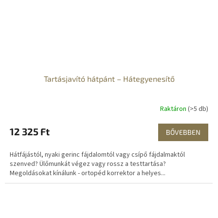
Tartásjavító hátpánt – Hátegyenesítő
Raktáron
(>5 db)
12 325 Ft
BŐVEBBEN
Hátfájástól, nyaki gerinc fájdalomtól vagy csípő fájdalmaktól
szenved? Ülőmunkát végez vagy rossz a testtartása?
Megoldásokat kínálunk - ortopéd korrektor a helyes...