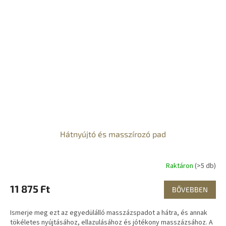
Hátnyújtó és masszírozó pad
Raktáron
(>5 db)
11 875 Ft
BŐVEBBEN
Ismerje meg ezt az egyedülálló masszázspadot a hátra, és annak
tökéletes nyújtásához, ellazulásához és jótékony masszázsához. A