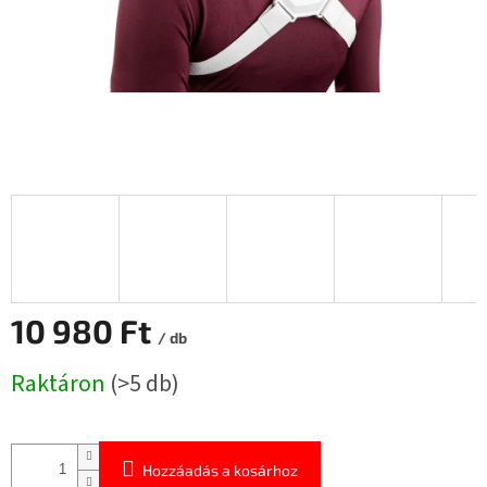
10 980 Ft
/ db
Egységár:
Raktáron
(>5 db)
Hozzáadás a kosárhoz