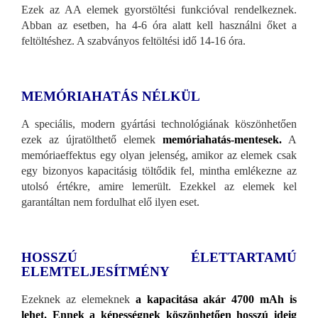
Ezek az AA elemek gyorstöltési funkcióval rendelkeznek.
Abban az esetben, ha 4-6 óra alatt kell használni őket a
feltöltéshez. A szabványos feltöltési idő 14-16 óra.
MEMÓRIAHATÁS NÉLKÜL
A speciális, modern gyártási technológiának köszönhetően
ezek az újratölthető elemek
memóriahatás-mentesek.
A
memóriaeffektus egy olyan jelenség, amikor az elemek csak
egy bizonyos kapacitásig töltődik fel, mintha emlékezne az
utolsó értékre, amire lemerült. Ezekkel az elemek kel
garantáltan nem fordulhat elő ilyen eset.
HOSSZÚ ÉLETTARTAMÚ
ELEMTELJESÍTMÉNY
Ezeknek az elemeknek
a kapacitása akár 4700 mAh is
lehet. Ennek a képességnek köszönhetően hosszú ideig