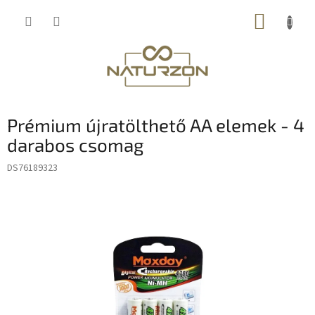
Ugrás
KOSÁR
a
fő
tartalomhoz
Prémium újratölthető AA elemek - 4
darabos csomag
DS76189323