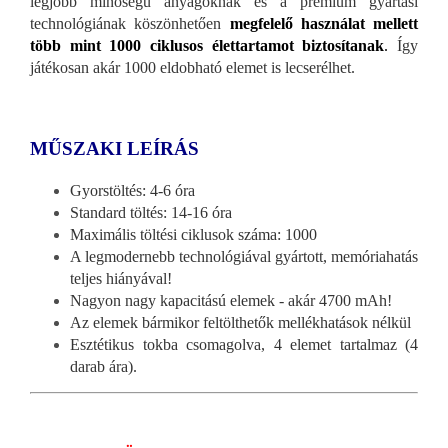
legjobb minőségű anyagoknak és a prémium gyártási
technológiának köszönhetően
megfelelő használat mellett
több mint 1000 ciklusos élettartamot biztosítanak
.
Így
játékosan akár 1000 eldobható elemet is lecserélhet.
MŰSZAKI LEÍRÁS
Gyorstöltés: 4-6 óra
Standard töltés: 14-16 óra
Maximális töltési ciklusok száma: 1000
A legmodernebb technológiával gyártott, memóriahatás
teljes hiányával!
Nagyon nagy kapacitású elemek - akár 4700 mAh!
Az elemek bármikor feltölthetők mellékhatások nélkül
Esztétikus tokba csomagolva, 4 elemet tartalmaz (4
darab ára).