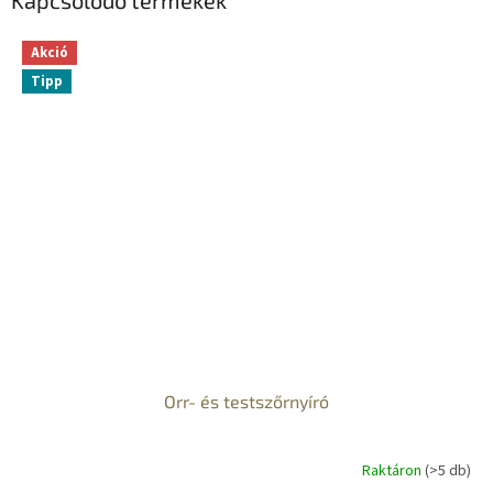
Akció
Tipp
Orr- és testszőrnyíró
Raktáron
(>5 db)