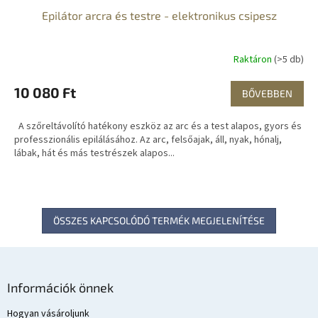
Epilátor arcra és testre - elektronikus csipesz
Raktáron
(>5 db)
10 080 Ft
BŐVEBBEN
A szőreltávolító hatékony eszköz az arc és a test alapos, gyors és
professzionális epilálásához. Az arc, felsőajak, áll, nyak, hónalj,
lábak, hát és más testrészek alapos...
ÖSSZES KAPCSOLÓDÓ TERMÉK MEGJELENÍTÉSE
L
á
Információk önnek
b
l
Hogyan vásároljunk