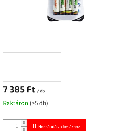
7 385 Ft
/ db
Egységár:
Raktáron
(>5 db)
Hozzáadás a kosárhoz