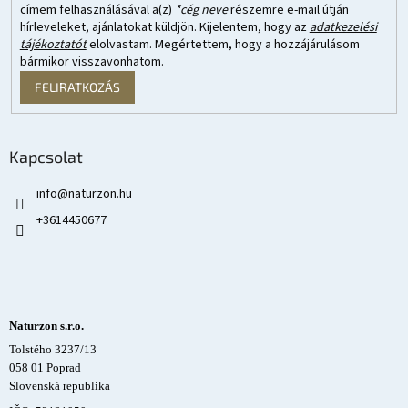
címem felhasználásával a(z)
*cég neve
részemre e-mail útján
hírleveleket, ajánlatokat küldjön. Kijelentem, hogy az
adatkezelési
tájékoztatót
elolvastam. Megértettem, hogy a hozzájárulásom
bármikor visszavonhatom.
FELIRATKOZÁS
Kapcsolat
info
@
naturzon.hu
+3614450677
Naturzon s.r.o.
Tolstého 3237/13
058 01 Poprad
Slovenská republika