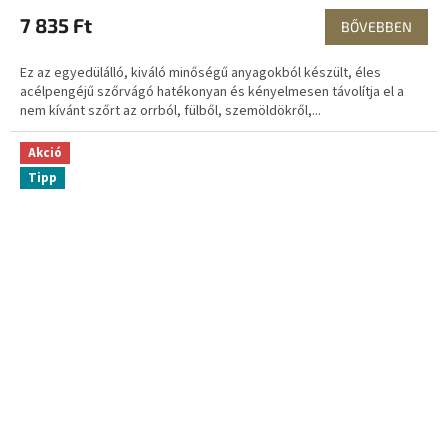
7 835 Ft
BŐVEBBEN
Ez az egyedülálló, kiváló minőségű anyagokból készült, éles
acélpengéjű szőrvágó hatékonyan és kényelmesen távolítja el a
nem kívánt szőrt az orrból, fülből, szemöldökről,...
Akció
Tipp