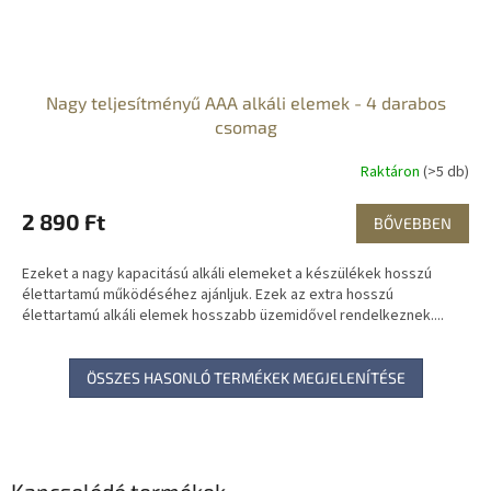
Nagy teljesítményű AAA alkáli elemek - 4 darabos
csomag
Raktáron
(>5 db)
2 890 Ft
BŐVEBBEN
Ezeket a nagy kapacitású alkáli elemeket a készülékek hosszú
élettartamú működéséhez ajánljuk. Ezek az extra hosszú
élettartamú alkáli elemek hosszabb üzemidővel rendelkeznek....
ÖSSZES HASONLÓ TERMÉKEK MEGJELENÍTÉSE
Kapcsolódó termékek