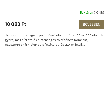
Raktáron
(>5 db)
10 080 Ft
BŐVEBBEN
Ismerje meg a nagy teljesítményű elemtöltőt az AA és AAA elemek
gyors, megbízható és biztonságos töltéséhez. Kompakt,
egyszerre akár 4 elemet is feltölthet, és LED-ek jelzik...