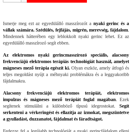
Ismerje meg ezt az egyedülálló masszírozót a
nyaki gerinc és a
vállak számára. Szédülés, fejfájás, migrén, merevség, fájdalom
.
Mindennek hátterében egy leblokkolt nyaki gerinc lehet. Ez az
egyedülálló masszírozó segít ebben.
Az elektromos nyaki gerincmasszírozó speciális, alacsony
frekvenciájú elektromos terápiás technológiát használ, amelyet
mágneses mező terápia egészít ki.
Olyan eszköz, amely átfogó és
teljes megoldást nyújt a méhnyaki problémákra és a leggyakoribb
fájdalmakra.
Alacsony frekvenciájú elektromos terápiát, elektromos
impulzus és mágneses mező terápiát foglal magában
.
Ezek
segítenek stimulálni a különböző típusú idegrostokat.
Segít
serkenteni a vérkeringést és ellazítja az izmokat, megszüntetve
a gyulladást, duzzanatot, fájdalmat és fáradtságot.
Fedezze fel a legújabb technológiát a nyaki gerincfájdalom elleni