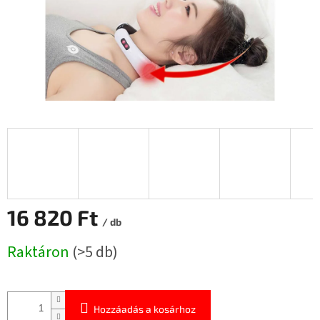
16 820 Ft
/ db
Egységár:
Raktáron
(>5 db)
Hozzáadás a kosárhoz