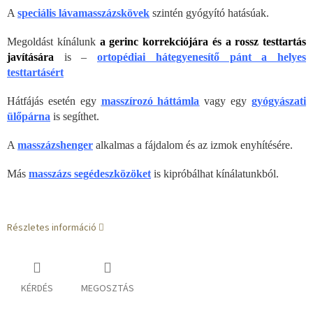
A
speciális lávamasszázskövek
szintén gyógyító hatásúak.
Megoldást kínálunk
a gerinc korrekciójára és a rossz testtartás
javítására
is –
ortopédiai hátegyenesítő pánt a helyes
testtartásért
Hátfájás esetén egy
masszírozó háttámla
vagy egy
gyógyászati
ülőpárna
is segíthet.
A
masszázshenger
alkalmas a fájdalom és az izmok enyhítésére.
Más
masszázs segédeszközöket
is kipróbálhat kínálatunkból.
Részletes információ
KÉRDÉS
MEGOSZTÁS