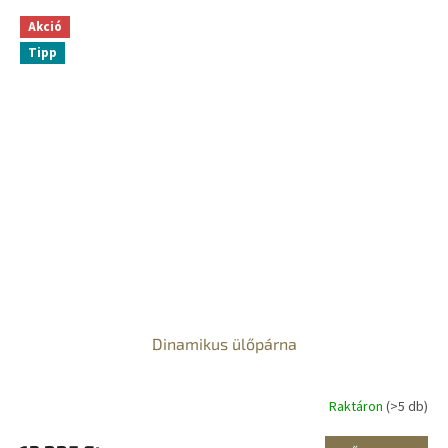
Akció
Tipp
Dinamikus ülőpárna
Raktáron
(>5 db)