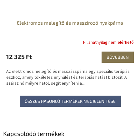
Elektromos melegítő és masszírozó nyakpárna
Pillanatnyilag nem elérhető
12 325 Ft
BŐVEBBEN
Az elektromos melegítő és masszázspárna egy speciális terápiás
eszköz, amely tökéletes enyhülést és terápiás hatást biztosít. A
száraz hő mélyre hatol, segít enyhíteni a...
ÖSSZES HASONLÓ TERMÉKEK MEGJELENÍTÉSE
Kapcsolódó termékek