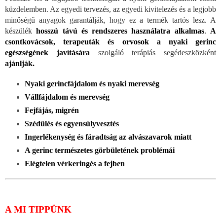
küzdelemben. Az egyedi tervezés, az egyedi kivitelezés és a legjobb
minőségű anyagok garantálják, hogy ez a termék tartós lesz. A
készülék
hosszú távú és rendszeres használatra alkalmas
.
A
csontkovácsok, terapeuták és orvosok a nyaki gerinc
egészségének javítására
szolgáló terápiás segédeszközként
ajánlják.
Nyaki gerincfájdalom és nyaki merevség
Vállfájdalom és merevség
Fejfájás, migrén
Szédülés és egyensúlyvesztés
Ingerlékenység és fáradtság az alvászavarok miatt
A gerinc természetes görbületének problémái
Elégtelen vérkeringés a fejben
A MI TIPPÜNK