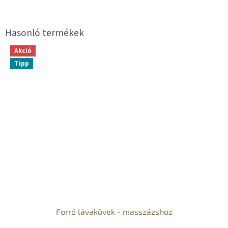
Akció
Tipp
Forró lávakövek - masszázshoz