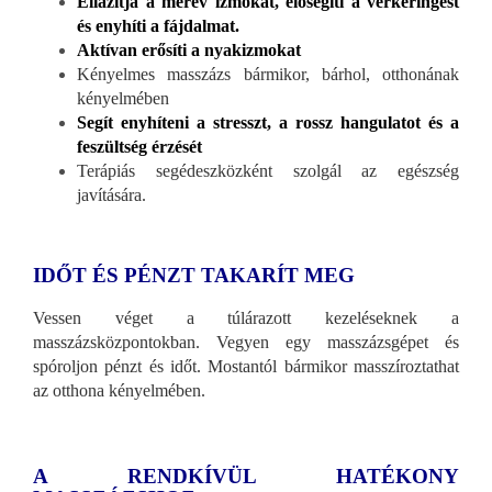
Ellazítja a merev izmokat, elősegíti a vérkeringést
és enyhíti a fájdalmat.
Aktívan erősíti a nyakizmokat
Kényelmes masszázs bármikor, bárhol, otthonának
kényelmében
Segít enyhíteni a stresszt, a rossz hangulatot és a
feszültség érzését
Terápiás segédeszközként szolgál az egészség
javítására.
IDŐT ÉS PÉNZT TAKARÍT MEG
Vessen véget a túlárazott kezeléseknek a
masszázsközpontokban. Vegyen egy masszázsgépet és
spóroljon pénzt és időt. Mostantól bármikor masszíroztathat
az otthona kényelmében.
A RENDKÍVÜL HATÉKONY