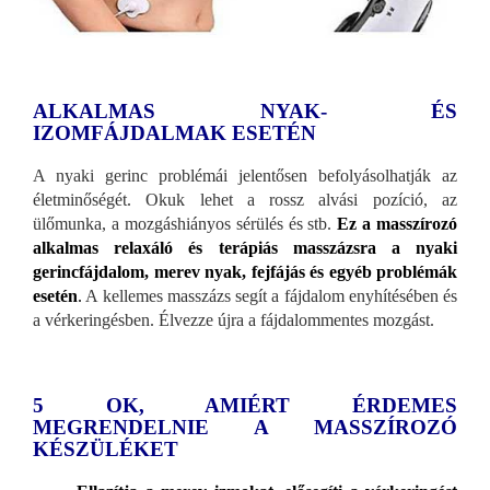
ALKALMAS NYAK- ÉS
IZOMFÁJDALMAK ESETÉN
A nyaki gerinc problémái jelentősen befolyásolhatják az
életminőségét. Okuk lehet a rossz alvási pozíció, az
ülőmunka, a mozgáshiányos sérülés és stb.
Ez a masszírozó
alkalmas relaxáló és terápiás masszázsra a nyaki
gerincfájdalom, merev nyak, fejfájás és egyéb problémák
esetén
.
A kellemes masszázs segít a fájdalom enyhítésében és
a vérkeringésben. Élvezze újra a fájdalommentes mozgást.
5 OK, AMIÉRT ÉRDEMES
MEGRENDELNIE A MASSZÍROZÓ
KÉSZÜLÉKET