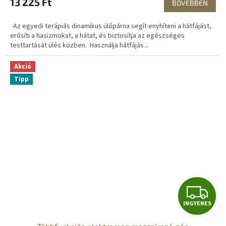
13 225 Ft
BŐVEBBEN
Az egyedi terápiás dinamikus ülőpárna segít enyhíteni a hátfájást,
erősíti a hasizmokat, a hátat, és biztosítja az egészséges
testtartását ülés közben. Használja hátfájás...
Akció
Tipp
I
INGYENES
N