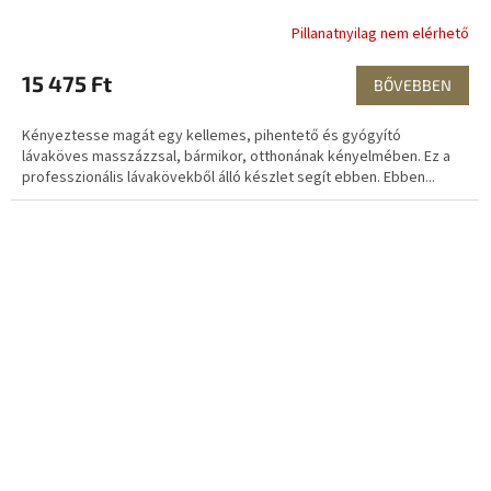
Pillanatnyilag nem elérhető
15 475 Ft
BŐVEBBEN
Kényeztesse magát egy kellemes, pihentető és gyógyító
lávaköves masszázzsal, bármikor, otthonának kényelmében. Ez a
professzionális lávakövekből álló készlet segít ebben. Ebben...