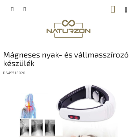
Ugrás
KOSÁR
a
fő
tartalomhoz
Mágneses nyak- és vállmasszírozó
készülék
DS49518020