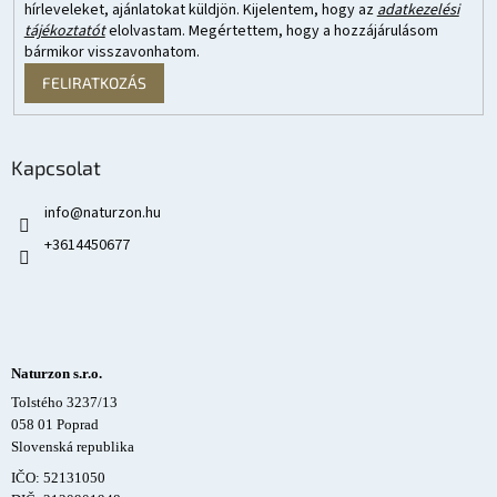
hírleveleket, ajánlatokat küldjön. Kijelentem, hogy az
adatkezelési
tájékoztatót
elolvastam. Megértettem, hogy a hozzájárulásom
bármikor visszavonhatom.
FELIRATKOZÁS
Kapcsolat
info
@
naturzon.hu
+3614450677
Naturzon s.r.o.
Tolstého 3237/13
058 01 Poprad
Slovenská republika
IČO: 52131050