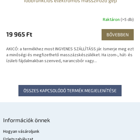
Többfunkciós elektromos masszírozó gép
G
Y
Raktáron
(>5 db)
E
19 965 Ft
BŐVEBBEN
N
AKICÓ: a termékhez most INGYENES SZÁLLÍTÁSS jár. Ismerje meg ezt
E
a minőségi és megfizethető masszázskészüléket. Ha izom-, hát- és
ízületi fájdalmakban szenved, narancsbőr vagy...
S
ÖSSZES KAPCSOLÓDÓ TERMÉK MEGJELENÍTÉSE
L
á
Információk önnek
b
l
Hogyan vásároljunk
é
Üzletszabályzat