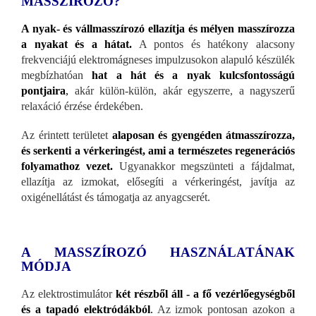
MASSZÍROZÓ?
A nyak- és vállmasszírozó ellazítja és mélyen masszírozza
a nyakat és a hátat.
A pontos és hatékony alacsony
frekvenciájú elektromágneses impulzusokon alapuló készülék
megbízhatóan
hat a hát és a nyak kulcsfontosságú
pontjaira
,
akár külön-külön, akár egyszerre, a nagyszerű
relaxáció érzése érdekében.
Az érintett területet
alaposan és gyengéden átmasszírozza,
és serkenti a vérkeringést, ami a természetes regenerációs
folyamathoz vezet.
Ugyanakkor megszünteti a fájdalmat,
ellazítja az izmokat, elősegíti a vérkeringést, javítja az
oxigénellátást és támogatja az anyagcserét.
A MASSZÍROZÓ HASZNÁLATÁNAK
MÓDJA
Az elektrostimulátor
két részből áll - a fő vezérlőegységből
és a tapadó elektródákból
.
Az izmok pontosan azokon a