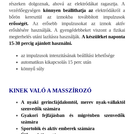
részeken dolgoznak, ahová az elektródákat ragasztja. A
vezérlőegységen
könnyen beállíthatja az
elektródákról a
bőrön keresztül az izmokba továbbított impulzusok
erősségét.
Az erősebb impulzusokat az izmok aktív
erősítésére használják. A gyengédebbeket viszont a fizikai
megterhelés utáni lazításra használják.
A készüléket naponta
15-30 percig ajánlott használni.
az impulzusok intenzitásának beállítási lehetősége
automatikus kikapcsolás 15 perc után
könnyű súly
KINEK VALÓ A MASSZÍROZÓ
A nyaki gerincfájdalomtól, merev nyak-vállaktól
szenvedők számára
Gyakori fejfájásban és migrénben szenvedők
számára
Sportolók és aktív emberek számára