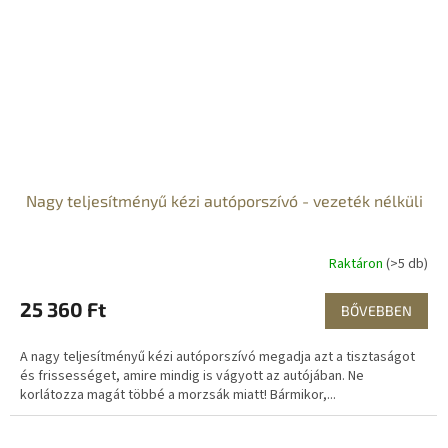
Nagy teljesítményű kézi autóporszívó - vezeték nélküli
Raktáron
(>5 db)
25 360 Ft
BŐVEBBEN
A nagy teljesítményű kézi autóporszívó megadja azt a tisztaságot
és frissességet, amire mindig is vágyott az autójában. Ne
korlátozza magát többé a morzsák miatt! Bármikor,...