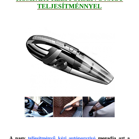
TELJESÍTMÉNNYEL
A nagy
teljesítményű kézi autóporszívó
megadja azt a