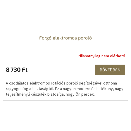
Forgó elektromos poroló
Pillanatnyilag nem elérhető
8 730 Ft
BŐVEBBEN
A csodálatos elektromos rotációs poroló segítségével otthona
ragyogni fog a tisztaságtól. Ez a nagyon modern és hatékony, nagy
teljesítményű készülék biztosítja, hogy Ön percek...