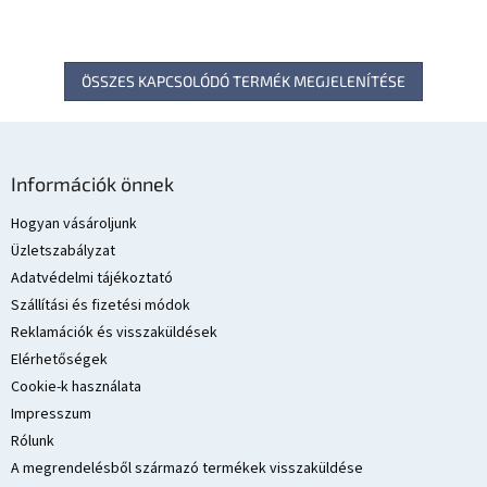
ÖSSZES KAPCSOLÓDÓ TERMÉK MEGJELENÍTÉSE
L
á
Információk önnek
b
l
Hogyan vásároljunk
é
Üzletszabályzat
c
Adatvédelmi tájékoztató
Szállítási és fizetési módok
Reklamációk és visszaküldések
Elérhetőségek
Cookie-k használata
Impresszum
Rólunk
A megrendelésből származó termékek visszaküldése