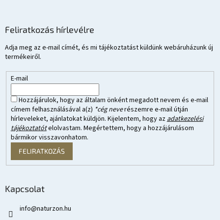
Feliratkozás hírlevélre
Adja meg az e-mail címét, és mi tájékoztatást küldünk webáruházunk új
termékeiről.
E-mail
Hozzájárulok, hogy az általam önként megadott nevem és e-mail
címem felhasználásával a(z)
*cég neve
részemre e-mail útján
hírleveleket, ajánlatokat küldjön. Kijelentem, hogy az
adatkezelési
tájékoztatót
elolvastam. Megértettem, hogy a hozzájárulásom
bármikor visszavonhatom.
FELIRATKOZÁS
Kapcsolat
info
@
naturzon.hu