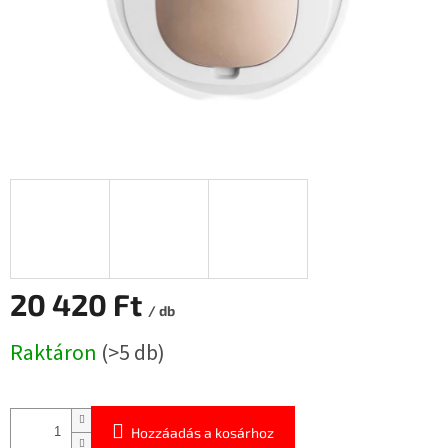
20 420 Ft
/ db
Egységár:
Raktáron
(>5 db)
Hozzáadás a kosárhoz