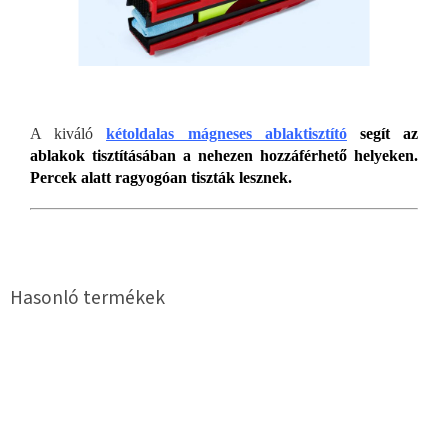
A kiváló
kétoldalas mágneses ablaktisztító
segít az
ablakok tisztításában a nehezen hozzáférhető helyeken.
Percek alatt ragyogóan tiszták lesznek.