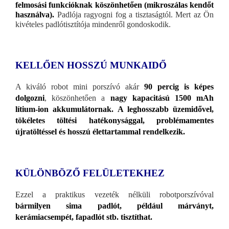
felmosási funkcióknak köszönhetően (mikroszálas kendőt
használva).
Padlója ragyogni fog a tisztaságtól. Mert az Ön
kivételes padlótisztítója mindenről gondoskodik.
KELLŐEN HOSSZÚ MUNKAIDŐ
A kiváló robot mini porszívó akár
90 percig is képes
dolgozni
, köszönhetően a
nagy kapacitású 1500 mAh
lítium-ion akkumulátornak. A leghosszabb üzemidővel,
tökéletes töltési hatékonysággal, problémamentes
újratöltéssel és hosszú élettartammal rendelkezik.
KÜLÖNBÖZŐ FELÜLETEKHEZ
Ezzel a praktikus vezeték nélküli robotporszívóval
bármilyen sima padlót, például márványt,
kerámiacsempét, fapadlót stb. tisztíthat.