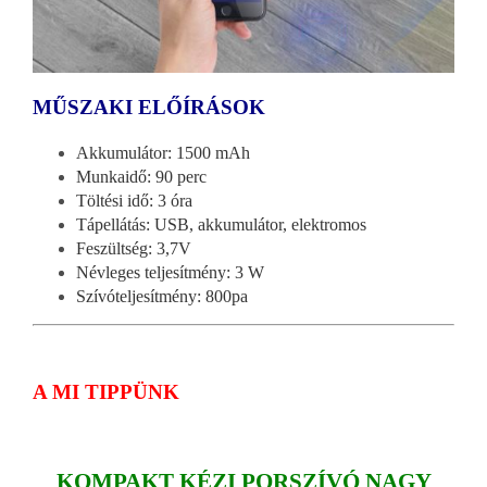
MŰSZAKI ELŐÍRÁSOK
Akkumulátor: 1500 mAh
Munkaidő: 90 perc
Töltési idő: 3 óra
Tápellátás: USB, akkumulátor, elektromos
Feszültség: 3,7V
Névleges teljesítmény: 3 W
Szívóteljesítmény: 800pa
A MI TIPPÜNK
KOMPAKT KÉZI PORSZÍVÓ NAGY