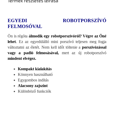
Termék részletes leírása
EGYEDI ROBOTPORSZÍVÓ
FELMOSÓVAL
Ön is régóta
álmodik egy robotporszívóról? Végre az Öné
lehet
.
Ez az egyedülálló mini porszívó teljesen meg fogja
változtatni az életét. Nem kell időt töltenie a
porszívózással
vagy a padló felmosásával,
mert az új robotporszívó
mindent elvégez.
Kompakt kialakítás
Könnyen használható
Egygombos indítás
Alacsony zajszint
Különböző funkciók