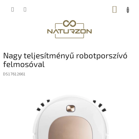
Ugrás
KOSÁR
a
fő
tartalomhoz
Nagy teljesítményű robotporszívó
felmosóval
DS17612661