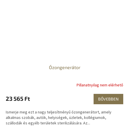
Ózongenerátor
Pillanatnyilag nem elérhető
23 565 Ft
BŐVEBBEN
Ismerje meg ezt a nagy teljesítményű ózongenerátort, amely
alkalmas szobák, autók, helyiségek, üzletek, kollégiumok,
szállodák és egyéb területek sterilizálására. Az...