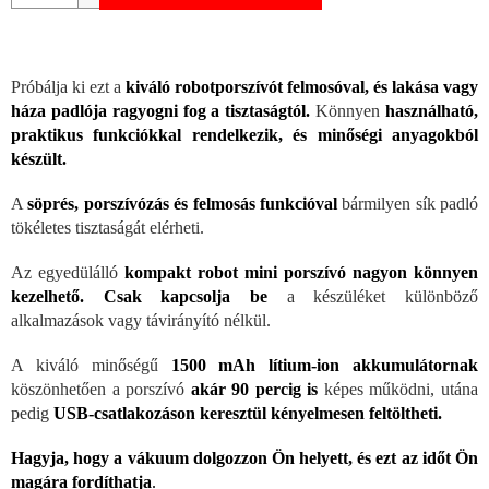
Próbálja ki ezt a
kiváló robotporszívót felmosóval, és lakása vagy
háza padlója ragyogni fog a tisztaságtól.
Könnyen
használható,
praktikus funkciókkal rendelkezik, és minőségi anyagokból
készült.
A
söprés, porszívózás és felmosás funkcióval
bármilyen sík padló
tökéletes tisztaságát elérheti.
Az egyedülálló
kompakt robot mini porszívó nagyon könnyen
kezelhető. Csak kapcsolja be
a készüléket különböző
alkalmazások vagy távirányító nélkül.
A kiváló minőségű
1500 mAh lítium-ion akkumulátornak
köszönhetően a porszívó
akár 90 percig is
képes működni, utána
pedig
USB-csatlakozáson keresztül kényelmesen feltöltheti.
Hagyja, hogy a vákuum dolgozzon Ön helyett, és ezt az időt Ön
magára fordíthatja
.