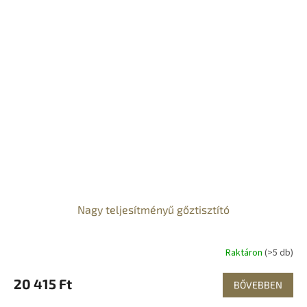
Nagy teljesítményű gőztisztító
Raktáron
(>5 db)
20 415 Ft
BŐVEBBEN