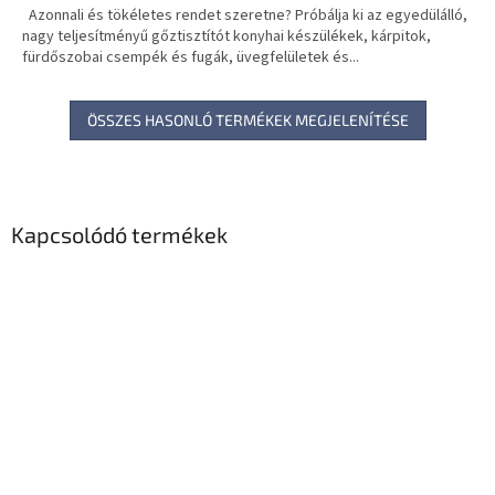
Azonnali és tökéletes rendet szeretne? Próbálja ki az egyedülálló,
nagy teljesítményű gőztisztítót konyhai készülékek, kárpitok,
fürdőszobai csempék és fugák, üvegfelületek és...
ÖSSZES HASONLÓ TERMÉKEK MEGJELENÍTÉSE
Kapcsolódó termékek