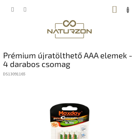
Ugrás
KOSÁR
a
fő
tartalomhoz
Prémium újratölthető AAA elemek -
4 darabos csomag
DS13091165