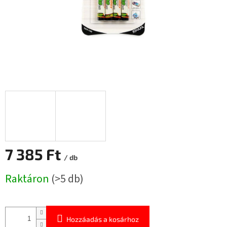
7 385 Ft
/ db
Egységár:
Raktáron
(>5 db)
Hozzáadás a kosárhoz