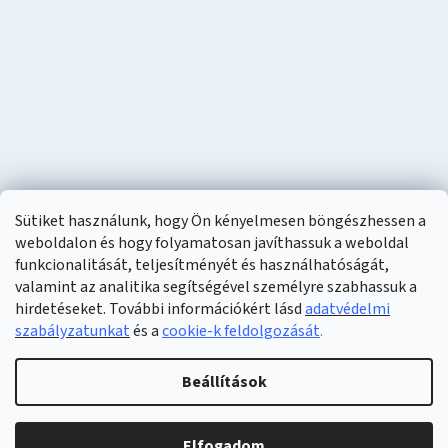
Sütiket használunk, hogy Ön kényelmesen böngészhessen a
weboldalon és hogy folyamatosan javíthassuk a weboldal
funkcionalitását, teljesítményét és használhatóságát,
valamint az analitika segítségével személyre szabhassuk a
hirdetéseket. További információkért lásd
adatvédelmi
szabályzatunkat
és a
cookie-k feldolgozását
.
Shoptet készítette
Beállítások
Copyright 2026
Naturzon
. Minden jog fenntartva.
Elfogadom