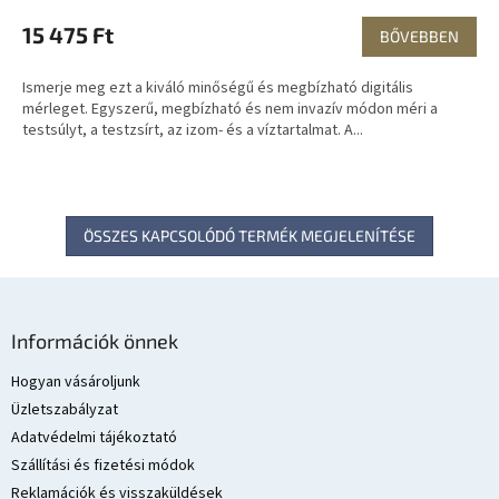
15 475 Ft
BŐVEBBEN
Ismerje meg ezt a kiváló minőségű és megbízható digitális
mérleget. Egyszerű, megbízható és nem invazív módon méri a
testsúlyt, a testzsírt, az izom- és a víztartalmat. A...
ÖSSZES KAPCSOLÓDÓ TERMÉK MEGJELENÍTÉSE
L
á
Információk önnek
b
l
Hogyan vásároljunk
é
Üzletszabályzat
c
Adatvédelmi tájékoztató
Szállítási és fizetési módok
Reklamációk és visszaküldések