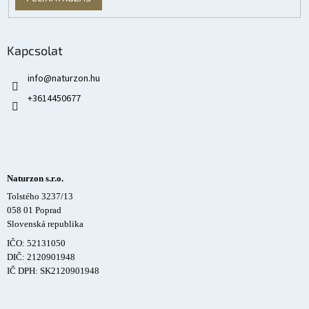
Kapcsolat
info
@
naturzon.hu
+3614450677
Naturzon s.r.o.
Tolstého 3237/13
058 01 Poprad
Slovenská republika
IČO: 52131050
DIČ: 2120901948
IČ DPH: SK2120901948