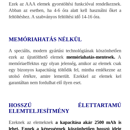
Ezek az AAA elemek gyorstöltési funkcióval rendelkeznek.
Abban az esetben, ha 4-6 óra alatt kell használni őket a
feltöltéshez. A szabványos feltöltési idő 14-16 óra.
MEMÓRIAHATÁS NÉLKÜL
A speciális, modern gyártási technológiának köszönhetően
ezek az újratölthető elemek
memóriahatás-mentesek.
A
memóriaeffektus egy olyan jelenség, amikor az elemek csak
egy bizonyos kapacitásig töltődik fel, mintha emlékezne az
utolsó értékre, amire lemerült. Ezekkel az elemek kel
garantáltan nem fordulhat elő ilyen eset.
HOSSZÚ ÉLETTARTAMÚ
ELEMTELJESÍTMÉNY
Ezeknek az elemeknek
a kapacitása akár 2500 mAh is
lehet. Ennek a képességnek köszönhetően hosszú ideig