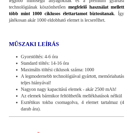
legjobb minőségű anyagoknak és a prémium gyártási
technológiának köszönhetően
megfelelő használat mellett
több mint 1000 ciklusos élettartamot biztosítanak
.
Így
játékosan akár 1000 eldobható elemet is lecserélhet.
MŰSZAKI LEÍRÁS
Gyorstöltés: 4-6 óra
Standard töltés: 14-16 óra
Maximális töltési ciklusok száma: 1000
A legmodernebb technológiával gyártott, memóriahatás
teljes hiányával!
Nagyon nagy kapacitású elemek - akár 2500 mAh!
Az elemek bármikor feltölthetők mellékhatások nélkül
Esztétikus tokba csomagolva, 4 elemet tartalmaz (4
darab ára).