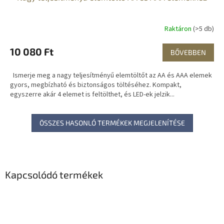
Raktáron
(>5 db)
10 080 Ft
BŐVEBBEN
Ismerje meg a nagy teljesítményű elemtöltőt az AA és AAA elemek
gyors, megbízható és biztonságos töltéséhez. Kompakt,
egyszerre akár 4 elemet is feltölthet, és LED-ek jelzik...
ÖSSZES HASONLÓ TERMÉKEK MEGJELENÍTÉSE
Kapcsolódó termékek