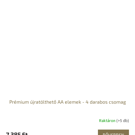
Prémium újratölthető AA elemek - 4 darabos csomag
Raktáron
(>5 db)
7 385 Ft
BŐVEBBEN